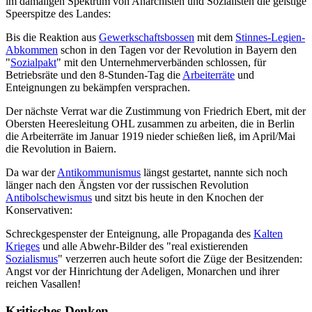
im damaligen Spektrum von Anarchisten und Sozialisten die geistige
Speerspitze des Landes:
Bis die Reaktion aus
Gewerkschaftsbossen
mit dem
Stinnes-Legien-
Abkommen
schon in den Tagen vor der Revolution in Bayern den
"
Sozialpakt
" mit den Unternehmerverbänden schlossen, für
Betriebsräte und den 8-Stunden-Tag die
Arbeiterräte
und
Enteignungen zu bekämpfen versprachen.
Der nächste Verrat war die Zustimmung von Friedrich Ebert, mit der
Obersten Heeresleitung OHL zusammen zu arbeiten, die in Berlin
die Arbeiterräte im Januar 1919 nieder schießen ließ, im April/Mai
die Revolution in Baiern.
Da war der
Antikommunismus
längst gestartet, nannte sich noch
länger nach den Ängsten vor der russischen Revolution
Antibolschewismus
und sitzt bis heute in den Knochen der
Konservativen:
Schreckgespenster der Enteignung, alle Propaganda des
Kalten
Krieges
und alle Abwehr-Bilder des "real existierenden
Sozialismus
" verzerren auch heute sofort die Züge der Besitzenden:
Angst vor der Hinrichtung der Adeligen, Monarchen und ihrer
reichen Vasallen!
Kritisches Denken