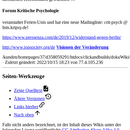
Forum Kritische Psychologie
veranstaltet Ferien-Unis und hat eine neue Mailingliste: crit-psych @
lists.kripsy.de!
https://www.pressenza.com/de/2019/12/widerstand-gegen-berlin/
http://www.iopsociety.org/de
Visionen der Veränderung
/kunden/homepages/37/d358059291/htdocs/clickandbuilds/dokuWiki/
· Zuletzt geändert: 2022/10/15 18:23 von
77.4.105.236
Seiten-Werkzeuge
Zeige Quelltext
Ältere Versionen
Links hierher
Nach oben
Falls nicht anders bezeichnet, ist der Inhalt dieses Wikis unter der
folgenden Lizenz veröffentlicht:
CC Attribution-Share Alike 4.0