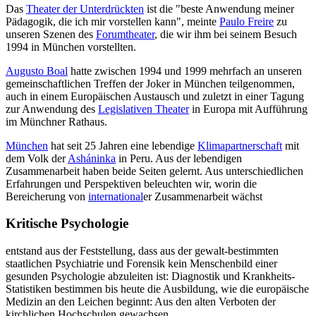
Das
Theater der Unterdrückten
ist die "beste Anwendung meiner
Pädagogik, die ich mir vorstellen kann", meinte
Paulo Freire
zu
unseren Szenen des
Forumtheater
, die wir ihm bei seinem Besuch
1994 in München vorstellten.
Augusto Boal
hatte zwischen 1994 und 1999 mehrfach an unseren
gemeinschaftlichen Treffen der Joker in München teilgenommen,
auch in einem Europäischen Austausch und zuletzt in einer Tagung
zur Anwendung des
Legislativen Theater
in Europa mit Aufführung
im Münchner Rathaus.
München
hat seit 25 Jahren eine lebendige
Klimapartnerschaft
mit
dem Volk der
Asháninka
in Peru. Aus der lebendigen
Zusammenarbeit haben beide Seiten gelernt. Aus unterschiedlichen
Erfahrungen und Perspektiven beleuchten wir, worin die
Bereicherung von
international
er Zusammenarbeit wächst
Kritische Psychologie
entstand aus der Feststellung, dass aus der gewalt-bestimmten
staatlichen Psychiatrie und Forensik kein Menschenbild einer
gesunden Psychologie abzuleiten ist: Diagnostik und Krankheits-
Statistiken bestimmen bis heute die Ausbildung, wie die europäische
Medizin an den Leichen beginnt: Aus den alten Verboten der
kirchlichen Hochschulen gewachsen …