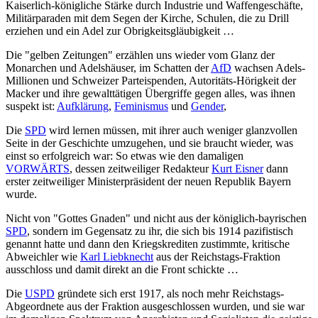
Kaiserlich-königliche Stärke durch Industrie und Waffengeschäfte,
Militärparaden mit dem Segen der Kirche, Schulen, die zu Drill
erziehen und ein Adel zur Obrigkeitsgläubigkeit …
Die "gelben Zeitungen" erzählen uns wieder vom Glanz der
Monarchen und Adelshäuser, im Schatten der
AfD
wachsen Adels-
Millionen und Schweizer Parteispenden, Autoritäts-Hörigkeit der
Macker und ihre gewalttätigen Übergriffe gegen alles, was ihnen
suspekt ist:
Aufklärung
,
Feminismus
und
Gender
,
Die
SPD
wird lernen müssen, mit ihrer auch weniger glanzvollen
Seite in der Geschichte umzugehen, und sie braucht wieder, was
einst so erfolgreich war: So etwas wie den damaligen
VORWÄRTS
, dessen zeitweiliger Redakteur
Kurt Eisner
dann
erster zeitweiliger Ministerpräsident der neuen Republik Bayern
wurde.
Nicht von "Gottes Gnaden" und nicht aus der königlich-bayrischen
SPD
, sondern im Gegensatz zu ihr, die sich bis 1914 pazifistisch
genannt hatte und dann den Kriegskrediten zustimmte, kritische
Abweichler wie
Karl Liebknecht
aus der Reichstags-Fraktion
ausschloss und damit direkt an die Front schickte …
Die
USPD
gründete sich erst 1917, als noch mehr Reichstags-
Abgeordnete aus der Fraktion ausgeschlossen wurden, und sie war