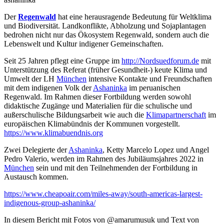
Der
Regenwald
hat eine herausragende Bedeutung für Weltklima
und Biodiversität. Landkonflikte, Abholzung und Sojaplantagen
bedrohen nicht nur das Ökosystem Regenwald, sondern auch die
Lebenswelt und Kultur indigener Gemeinschaften.
Seit 25 Jahren pflegt eine Gruppe im
http://Nordsuedforum.de
mit
Unterstützung des Referat (früher Gesundheit-) keute Klima und
Umwelt der LH
München
intensive Kontakte und Freundschaften
mit dem indigenen Volk der
Ashaninka
im peruanischen
Regenwald. Im Rahmen dieser Fortbildung werden sowohl
didaktische Zugänge und Materialien für die schulische und
außerschulische Bildungsarbeit wie auch die
Klimapartnerschaft
im
europäischen Klimabündnis der Kommunen vorgestellt.
https://www.klimabuendnis.org
Zwei Delegierte der
Ashaninka
, Ketty Marcelo Lopez und Angel
Pedro Valerio, werden im Rahmen des Jubiläumsjahres 2022 in
München
sein und mit den Teilnehmenden der Fortbildung in
Austausch kommen.
https://www.cheapoair.com/miles-away/south-americas-largest-
indigenous-group-ashaninka/
In diesem Bericht mit Fotos von @amarumusuk und Text von