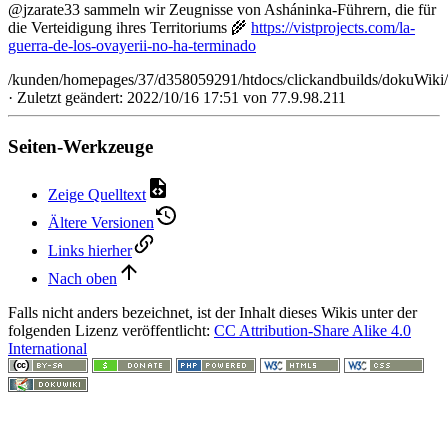
@jzarate33 sammeln wir Zeugnisse von Asháninka-Führern, die für
die Verteidigung ihres Territoriums 🌾
https://vistprojects.com/la-
guerra-de-los-ovayerii-no-ha-terminado
/kunden/homepages/37/d358059291/htdocs/clickandbuilds/dokuWiki/
· Zuletzt geändert: 2022/10/16 17:51 von
77.9.98.211
Seiten-Werkzeuge
Zeige Quelltext
Ältere Versionen
Links hierher
Nach oben
Falls nicht anders bezeichnet, ist der Inhalt dieses Wikis unter der
folgenden Lizenz veröffentlicht:
CC Attribution-Share Alike 4.0
International