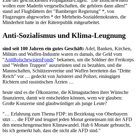
Eine der geschicktesten Propaganda-Lügen: "Die Bolschewisten
wollen eure Maderln vergesellschaften, die gehören dann allen!"
stand auf Flugblättern der "Bamberger Regierung" *, von
Flugzeugen abgeworfen * der Mehrheits-Sozialdemokraten, die
Minderheit hatte in der Räterepublik mitgearbeitet.
Anti-Sozialismus und Klima-Leugnung
sind seit 100 Jahren ein gutes Geschäft:
Adel, Banken, Kirchen,
Militärs und Waffen-Industrie waren es damals, die Geld vom
"
AntiBolschewistenFonds
" bekamen, um die Söldner der Freikorps
und "Weißen Truppen" auszurüsten und zu bezahlen, und die
Mannschaften, Schützenvereine und Waffen bereiteten das "Dritte
Reich" vor … gedeckt von Juristerei und Polizei, einäugigen
Richtern und rassistischen Ärzten …
heute sind es die Ölkonzerne, die Klimagutachten ihrer Wünsche
finanzieren, damit wir entscheiden können, wem wir glauben:
Große Konzerne sind glaubwürdiger als junge Leute?
"… Erfahrung zum Thema FDP: im Bezirkstag von Oberbayern
sitzt … die FDP und leugnet jeden Monat gemeinsam mit der AFD
den menschengemachten Klimawandel. Hab 6 Monate gebraucht,
bis ich gemerkt hab, dass die nicht alle AFD sind."