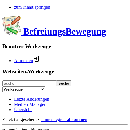
zum Inhalt springen
BefreiungsBewegung
Benutzer-Werkzeuge
Anmelden
Webseiten-Werkzeuge
Suche
Letzte Änderungen
Medien-Manager
Übersicht
Zuletzt angesehen:
•
stinnes-legien-abkommen
stinnes-legien-abkommen