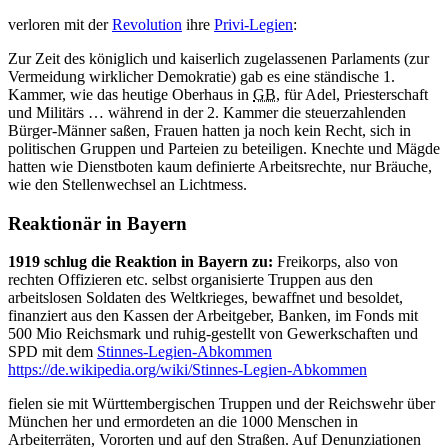
verloren mit der
Revolution
ihre
Privi-Legien
:
Zur Zeit des königlich und kaiserlich zugelassenen Parlaments (zur
Vermeidung wirklicher Demokratie) gab es eine ständische 1.
Kammer, wie das heutige Oberhaus in
GB
, für Adel, Priesterschaft
und Militärs … während in der 2. Kammer die steuerzahlenden
Bürger-Männer saßen, Frauen hatten ja noch kein Recht, sich in
politischen Gruppen und Parteien zu beteiligen. Knechte und Mägde
hatten wie Dienstboten kaum definierte Arbeitsrechte, nur Bräuche,
wie den Stellenwechsel an Lichtmess.
Reaktionär in Bayern
1919 schlug die Reaktion in Bayern zu:
Freikorps, also von
rechten Offizieren etc. selbst organisierte Truppen aus den
arbeitslosen Soldaten des Weltkrieges, bewaffnet und besoldet,
finanziert aus den Kassen der Arbeitgeber, Banken, im Fonds mit
500 Mio Reichsmark und ruhig-gestellt von Gewerkschaften und
SPD mit dem
Stinnes-Legien-Abkommen
https://de.wikipedia.org/wiki/Stinnes-Legien-Abkommen
fielen sie mit Württembergischen Truppen und der Reichswehr über
München her und ermordeten an die 1000 Menschen in
Arbeiterräten, Vororten und auf den Straßen. Auf Denunziationen