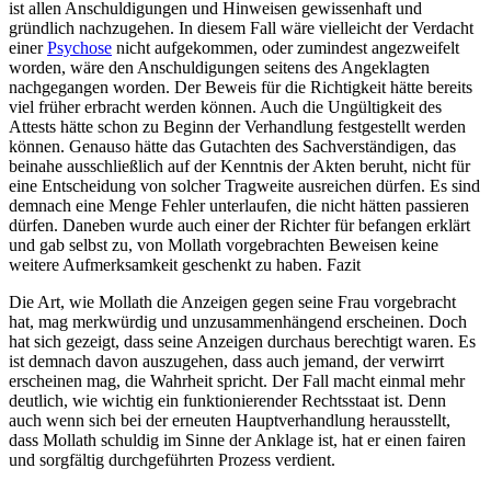
ist allen Anschuldigungen und Hinweisen gewissenhaft und
gründlich nachzugehen. In diesem Fall wäre vielleicht der Verdacht
einer
Psychose
nicht aufgekommen, oder zumindest angezweifelt
worden, wäre den Anschuldigungen seitens des Angeklagten
nachgegangen worden. Der Beweis für die Richtigkeit hätte bereits
viel früher erbracht werden können. Auch die Ungültigkeit des
Attests hätte schon zu Beginn der Verhandlung festgestellt werden
können. Genauso hätte das Gutachten des Sachverständigen, das
beinahe ausschließlich auf der Kenntnis der Akten beruht, nicht für
eine Entscheidung von solcher Tragweite ausreichen dürfen. Es sind
demnach eine Menge Fehler unterlaufen, die nicht hätten passieren
dürfen. Daneben wurde auch einer der Richter für befangen erklärt
und gab selbst zu, von Mollath vorgebrachten Beweisen keine
weitere Aufmerksamkeit geschenkt zu haben. Fazit
Die Art, wie Mollath die Anzeigen gegen seine Frau vorgebracht
hat, mag merkwürdig und unzusammenhängend erscheinen. Doch
hat sich gezeigt, dass seine Anzeigen durchaus berechtigt waren. Es
ist demnach davon auszugehen, dass auch jemand, der verwirrt
erscheinen mag, die Wahrheit spricht. Der Fall macht einmal mehr
deutlich, wie wichtig ein funktionierender Rechtsstaat ist. Denn
auch wenn sich bei der erneuten Hauptverhandlung herausstellt,
dass Mollath schuldig im Sinne der Anklage ist, hat er einen fairen
und sorgfältig durchgeführten Prozess verdient.