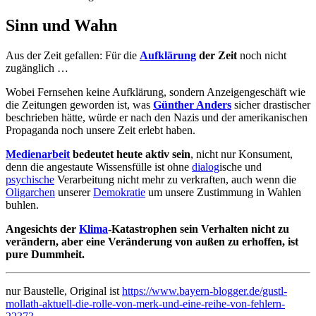
Sinn und Wahn
Aus der Zeit gefallen: Für die
Aufklärung
der Zeit
noch nicht
zugänglich …
Wobei Fernsehen keine Aufklärung, sondern Anzeigengeschäft wie
die Zeitungen geworden ist, was
Günther Anders
sicher drastischer
beschrieben hätte, würde er nach den Nazis und der amerikanischen
Propaganda noch unsere Zeit erlebt haben.
Medienarbeit
bedeutet heute aktiv sein
, nicht nur Konsument,
denn die angestaute Wissensfülle ist ohne
dialog
ische und
psychische
Verarbeitung nicht mehr zu verkraften, auch wenn die
Oligarchen
unserer
Demokratie
um unsere Zustimmung in Wahlen
buhlen.
Angesichts der
Klima
-Katastrophen sein Verhalten nicht zu
verändern, aber eine Veränderung von außen zu erhoffen, ist
pure Dummheit.
nur Baustelle, Original ist
https://www.bayern-blogger.de/gustl-
mollath-aktuell-die-rolle-von-merk-und-eine-reihe-von-fehlern-