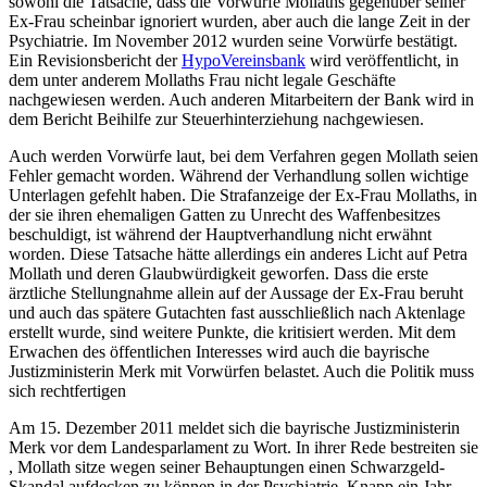
sowohl die Tatsache, dass die Vorwürfe Mollaths gegenüber seiner
Ex-Frau scheinbar ignoriert wurden, aber auch die lange Zeit in der
Psychiatrie. Im November 2012 wurden seine Vorwürfe bestätigt.
Ein Revisionsbericht der
HypoVereinsbank
wird veröffentlicht, in
dem unter anderem Mollaths Frau nicht legale Geschäfte
nachgewiesen werden. Auch anderen Mitarbeitern der Bank wird in
dem Bericht Beihilfe zur Steuerhinterziehung nachgewiesen.
Auch werden Vorwürfe laut, bei dem Verfahren gegen Mollath seien
Fehler gemacht worden. Während der Verhandlung sollen wichtige
Unterlagen gefehlt haben. Die Strafanzeige der Ex-Frau Mollaths, in
der sie ihren ehemaligen Gatten zu Unrecht des Waffenbesitzes
beschuldigt, ist während der Hauptverhandlung nicht erwähnt
worden. Diese Tatsache hätte allerdings ein anderes Licht auf Petra
Mollath und deren Glaubwürdigkeit geworfen. Dass die erste
ärztliche Stellungnahme allein auf der Aussage der Ex-Frau beruht
und auch das spätere Gutachten fast ausschließlich nach Aktenlage
erstellt wurde, sind weitere Punkte, die kritisiert werden. Mit dem
Erwachen des öffentlichen Interesses wird auch die bayrische
Justizministerin Merk mit Vorwürfen belastet. Auch die Politik muss
sich rechtfertigen
Am 15. Dezember 2011 meldet sich die bayrische Justizministerin
Merk vor dem Landesparlament zu Wort. In ihrer Rede bestreiten sie
, Mollath sitze wegen seiner Behauptungen einen Schwarzgeld-
Skandal aufdecken zu können in der Psychiatrie. Knapp ein Jahr