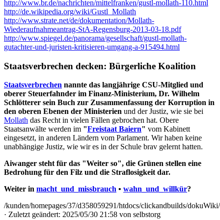
http://www.br.de/nachrichten/mittelfranken/gustl-mollath-110.html
http://de.wikipedia.org/wiki/Gustl_Mollath
http://www.strate.net/de/dokumentation/Mollath-
Wiederaufnahmeantrag-StA-Regensburg-2013-03-18.pdf
http://www.spiegel.de/panorama/gesellschaft/gustl-mollath-
gutachter-und-juristen-kritisieren-umgang-a-915494.html
Staatsverbrechen decken: Bürgerliche Koalition
Staatsverbrechen
nannte das langjährige CSU-Mitglied und
oberer Steuerfahnder im Finanz-Ministerium, Dr. Wilhelm
Schlötterer sein Buch zur Zusammenfassung der Korruption in
den oberen Ebenen der Ministerien
und der Justiz, wie sie bei
Mollath
das Recht in vielen Fällen gebrochen hat. Obere
Staatsanwälte werden im
"
Freistaat Baiern
"
vom Kabinett
eingesetzt, in anderen Ländern vom Parlament. Wir haben keine
unabhängige Justiz, wie wir es in der Schule brav gelernt hatten.
Aiwanger steht für das "Weiter so", die Grünen stellen eine
Bedrohung für den Filz und die Straflosigkeit dar.
Weiter in
macht_und_missbrauch
•
wahn_und_willkür
?
/kunden/homepages/37/d358059291/htdocs/clickandbuilds/dokuWiki
· Zuletzt geändert: 2025/05/30 21:58 von
selbstorg