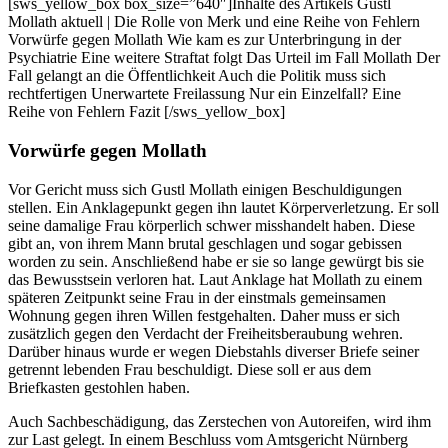
[sws_yellow_box box_size=”640″]Inhalte des Artikels Gustl
Mollath aktuell | Die Rolle von Merk und eine Reihe von Fehlern
Vorwürfe gegen Mollath Wie kam es zur Unterbringung in der
Psychiatrie Eine weitere Straftat folgt Das Urteil im Fall Mollath Der
Fall gelangt an die Öffentlichkeit Auch die Politik muss sich
rechtfertigen Unerwartete Freilassung Nur ein Einzelfall? Eine
Reihe von Fehlern Fazit [/sws_yellow_box]
Vorwürfe gegen Mollath
Vor Gericht muss sich Gustl Mollath einigen Beschuldigungen
stellen. Ein Anklagepunkt gegen ihn lautet Körperverletzung. Er soll
seine damalige Frau körperlich schwer misshandelt haben. Diese
gibt an, von ihrem Mann brutal geschlagen und sogar gebissen
worden zu sein. Anschließend habe er sie so lange gewürgt bis sie
das Bewusstsein verloren hat. Laut Anklage hat Mollath zu einem
späteren Zeitpunkt seine Frau in der einstmals gemeinsamen
Wohnung gegen ihren Willen festgehalten. Daher muss er sich
zusätzlich gegen den Verdacht der Freiheitsberaubung wehren.
Darüber hinaus wurde er wegen Diebstahls diverser Briefe seiner
getrennt lebenden Frau beschuldigt. Diese soll er aus dem
Briefkasten gestohlen haben.
Auch Sachbeschädigung, das Zerstechen von Autoreifen, wird ihm
zur Last gelegt. In einem Beschluss vom Amtsgericht Nürnberg