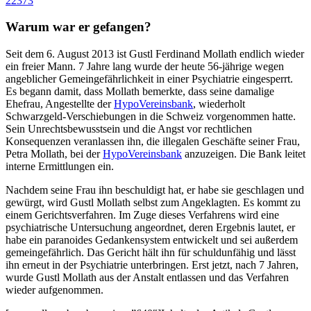
22373
Warum war er gefangen?
Seit dem 6. August 2013 ist Gustl Ferdinand Mollath endlich wieder
ein freier Mann. 7 Jahre lang wurde der heute 56-jährige wegen
angeblicher Gemeingefährlichkeit in einer Psychiatrie eingesperrt.
Es begann damit, dass Mollath bemerkte, dass seine damalige
Ehefrau, Angestellte der
HypoVereinsbank
, wiederholt
Schwarzgeld-Verschiebungen in die Schweiz vorgenommen hatte.
Sein Unrechtsbewusstsein und die Angst vor rechtlichen
Konsequenzen veranlassen ihn, die illegalen Geschäfte seiner Frau,
Petra Mollath, bei der
HypoVereinsbank
anzuzeigen. Die Bank leitet
interne Ermittlungen ein.
Nachdem seine Frau ihn beschuldigt hat, er habe sie geschlagen und
gewürgt, wird Gustl Mollath selbst zum Angeklagten. Es kommt zu
einem Gerichtsverfahren. Im Zuge dieses Verfahrens wird eine
psychiatrische Untersuchung angeordnet, deren Ergebnis lautet, er
habe ein paranoides Gedankensystem entwickelt und sei außerdem
gemeingefährlich. Das Gericht hält ihn für schuldunfähig und lässt
ihn erneut in der Psychiatrie unterbringen. Erst jetzt, nach 7 Jahren,
wurde Gustl Mollath aus der Anstalt entlassen und das Verfahren
wieder aufgenommen.