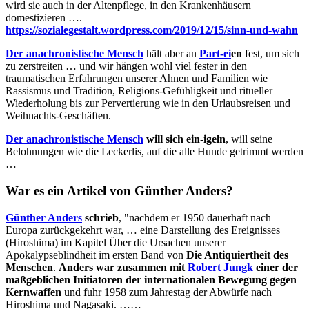
wird sie auch in der Altenpflege, in den Krankenhäusern
domestizieren ….
https://sozialegestalt.wordpress.com/2019/12/15/sinn-und-wahn
Der anachronistische Mensch
hält aber an
Part-ei
en
fest, um sich
zu zerstreiten … und wir hängen wohl viel fester in den
traumatischen Erfahrungen unserer Ahnen und Familien wie
Rassismus und Tradition, Religions-Gefühligkeit und ritueller
Wiederholung bis zur Pervertierung wie in den Urlaubsreisen und
Weihnachts-Geschäften.
Der anachronistische Mensch
will sich ein-igeln
, will seine
Belohnungen wie die Leckerlis, auf die alle Hunde getrimmt werden
…
War es ein Artikel von Günther Anders?
Günther Anders
schrieb
, "nachdem er 1950 dauerhaft nach
Europa zurückgekehrt war, … eine Darstellung des Ereignisses
(Hiroshima) im Kapitel Über die Ursachen unserer
Apokalypseblindheit im ersten Band von
Die Antiquiertheit des
Menschen
.
Anders war zusammen mit
Robert Jungk
einer der
maßgeblichen Initiatoren der internationalen Bewegung gegen
Kernwaffen
und fuhr 1958 zum Jahrestag der Abwürfe nach
Hiroshima und Nagasaki. ……