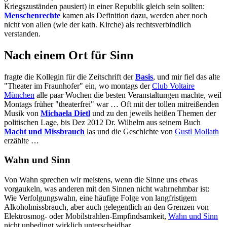
Kriegszuständen pausiert) in einer Republik gleich sein sollten:
Menschenrechte
kamen als Definition dazu, werden aber noch
nicht von allen (wie der kath. Kirche) als rechtsverbindlich
verstanden.
Nach einem Ort für Sinn
fragte die Kollegin für die Zeitschrift der
Basis
, und mir fiel das alte
"Theater im Fraunhofer" ein, wo montags der
Club Voltaire
München
alle paar Wochen die besten Veranstaltungen machte, weil
Montags früher "theaterfrei" war … Oft mit der tollen mitreißenden
Musik von
Michaela Dietl
und zu den jeweils heißen Themen der
politischen Lage, bis Dez 2012 Dr. Wilhelm aus seinem Buch
Macht und Missbrauch
las und die Geschichte von
Gustl Mollath
erzählte …
Wahn und Sinn
Von Wahn sprechen wir meistens, wenn die Sinne uns etwas
vorgaukeln, was anderen mit den Sinnen nicht wahrnehmbar ist:
Wie Verfolgungswahn, eine häufige Folge von langfristigem
Alkoholmissbrauch, aber auch gelegentlich an den Grenzen von
Elektrosmog- oder Mobilstrahlen-Empfindsamkeit,
Wahn und Sinn
nicht unbedingt wirklich unterscheidbar.