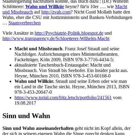
Staatsregierung nachfühlen konnte, das Buch dazu : (Dr.) Wilhelm
Schlötterer:
Wahn und Willkür
heyne? für'n 10er …. wie
Macht
und Missbrauch
auf
http://zvab.com
? Nicht Gustl Mollath hatte den
Wahn, eher die CSU mit Justizministerin und Banken-Verbindungen
…
Staatsverbrechen
Viele Ansätze in
http://Psychiatrie-Politik.blogspot.de
und
http://www.transparency.de/Schloetterer-Wilhelm-Macht
Macht und Missbrauch
. Franz Josef Strauß und seine
Nachfolger. Aufzeichnungen eines Ministerialbeamten.
Fackelträger, Köln 2009, ISBN 978-3-7716-4434-5;
aktualisierte Taschenbuch-Erstausgabe: Macht und
Missbrauch. Von Strauß bis Seehofer. Ein Insider packt aus.
Heyne, München 2010, ISBN 978-3-453-60168-0
Wahn und Willkür.
Strauß und seine Erben oder wie man
ein Land in die Tasche steckt. Heyne, München 2013, ISBN
978-3-453-20047-0
https://www.torial.com/fritz.letsch/portfolio/241561
vom
19.08.2017
Sinn und Wahn
Sinn und Wahn auseinanderhalten
geht nicht im Kopf allein, der
der sich in seinem eigenen Wahn die Sinne zurecht denken kann.