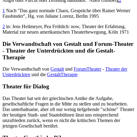
Angst oder Furcht oder Drohung handhabt." Allen Ginsberg
2
1
Nach "Das ganz normale Chaos, Gespräche über Rainer Werner
Fassbinder", Hg. von Juliane Lorenz, Berlin 1995
2
in: Jens Heilmeyer, Pea Fröhlich: now, Theater der Erfahrung,
Material zur neuen amerikanischen Theaterbewegung, Köln 1971
Die Verwandtschaft von Gestalt und Forum-Theater
- Theater der Unterdrückten und die Gestalt-
Therapie
Die Verwandtschaft von
Gestalt
und
ForumTheater
-
Theater der
Unterdrückten
und die
GestaltTherapie
Theater für Dialog
Das Theater hat seit der griechischen Antike die Aufgabe,
gesellschaftliche Fragen in die Mitte zu stellen und zu bearbeiten.
Das unterhaltsame, aber oft nur wenig tiefgehende "schöne" Theater
der heutigen Stadt- und Staatsbühnen lässt uns entsprechend
unzufrieden zurück, wenn es nicht die kritischen Themen der
jetzigen Gesellschaft berührt.