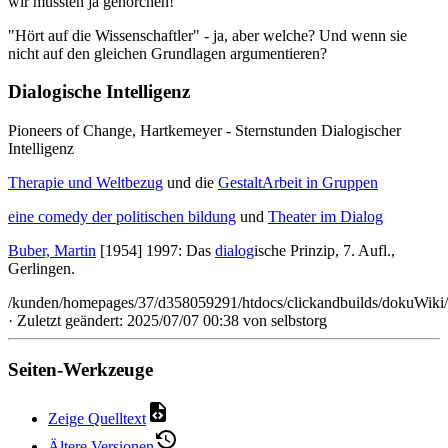
wir mussten ja gehorchen!"
"Hört auf die Wissenschaftler" - ja, aber welche? Und wenn sie
nicht auf den gleichen Grundlagen argumentieren?
Dialogische Intelligenz
Pioneers of Change, Hartkemeyer - Sternstunden Dialogischer
Intelligenz
Therapie und Weltbezug
und die
GestaltArbeit in Gruppen
eine comedy der politischen bildung
und
Theater im Dialog
Buber, Martin
[1954] 1997: Das
dialog
ische Prinzip, 7. Aufl.,
Gerlingen.
/kunden/homepages/37/d358059291/htdocs/clickandbuilds/dokuWiki/
· Zuletzt geändert: 2025/07/07 00:38 von
selbstorg
Seiten-Werkzeuge
Zeige Quelltext
Ältere Versionen