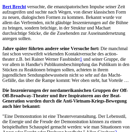
Bert Brecht
versuchte, die emanzipatorischen Impulse seiner Zeit
aufzugreifen und suchte nach Wegen, von dieser klassischen Form
zu neuen, dialogischen Formen zu kommen. Bekannt wurde vor
allem das Verfremden, nicht gläubige Inszenierungen auf die Bühne
zu bringen, sondern brüchige, in der Struktur und Machart
durchsichtige Stücke, die die Zusehenden zur Auseinandersetzung
anregen sollten.
Jahre später führten andere seine Versuche fort:
Die manchmal
fast schon verzweifelt wirkenden Kontaktversuche des action-
theater z.B. bei Rainer Werner Fassbinder
1
und seiner Gruppe, die
vor allem in Handke's Publikumsbeschimpfung das Publikum in den
Stücken zu Reaktionen bringen sollten, achteten in ihrem
jugendlichen Sendungsbewusstsein nicht so sehr auf das Macht-
Gefälle, das über die Rampe kommt: Wer oben steht, hat Vorteile …
Die Inszenierungen der nordamerikanischen Gruppen der Off-
Off-Broadway-Theater und ihre Inspiratoren aus der Beat-
Generation wurden durch die Anti-Vietnam-Kriegs-Bewegung
auch hier bekannt:
"Eine Demonstration ist eine Theaterveranstaltung. Der Lebensstil,
die Energie und die Freude der Demonstration können zu einem
beispielhaften Schauspiel gemacht werden: wie man Situationen von