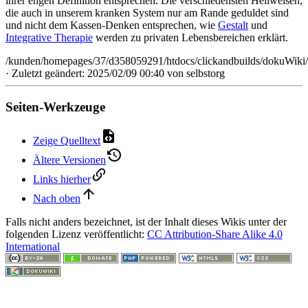
ihrer engen Definition entsprechen. Die verschiedensten Heilweisen,
die auch in unserem kranken System nur am Rande geduldet sind
und nicht dem Kassen-Denken entsprechen, wie
Gestalt
und
Integrative Therapie
werden zu privaten Lebensbereichen erklärt.
/kunden/homepages/37/d358059291/htdocs/clickandbuilds/dokuWiki/
· Zuletzt geändert: 2025/02/09 00:40 von
selbstorg
Seiten-Werkzeuge
Zeige Quelltext
Ältere Versionen
Links hierher
Nach oben
Falls nicht anders bezeichnet, ist der Inhalt dieses Wikis unter der
folgenden Lizenz veröffentlicht:
CC Attribution-Share Alike 4.0
International