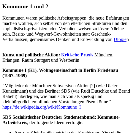
Kommune 1 und 2
Kommunen waren politische Arbeitsgruppen, die neue Erfahrungen
machen wollten, sich selbst von den elterlichen Strukturen und den
kapitalistisch-privatisierenden Verhaltensweisen zu lösen: Alleine
sein, Besitz- und Wegwerf-Gewohnheiten statt Geschenk-
Verhältnissen, gemeinsames Denken und Entwicklung von
Utopie
n
…
Kunst und politische Aktion:
Kritische Praxis
München,
Erlangen, Raum Stuttgart und Westberlin
Kommune I (K1), Wohngemeinschaft in Berlin-Friedenau
(1967–1969)
"Mitglieder der Münchner Subversiven Aktion[2] (wie Dieter
Kunzelmann) und des Berliner SDS (wie Rudi Dutschke und Bernd
Rabehl) überlegten, wie man sich von als spießig und
kleinbürgerlich empfundenen Vorstellungen lösen könne."
https://de.wikipedia.org/wiki/Kommune_I
SDS Sozialistischer Deutscher Studentenbund: Kommune-
Arbeitskreis
, der folgende Ideen verfolgte:
Aus der Kleinfamilie entstehe der Faschismus. Sie sei die