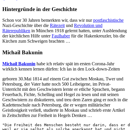
Hintergründe in der Geschichte
Schon vor 30 Jahren bemerkten wir, dass wir nur
postfaschistische
Nazi-Geschichte über die
Rätezeit
und
Revolution und
Räterepubliken
in München 1918 gelernt hatten, unter Ausblendung
der kirchlichen Hilfe unter
Faulhaber
für die Hakenkreuzler, bis die
Kirchen zum Schweigen brachten …
Michail Bakunin
Michail Bakunin
habe ich relativ spät im ersten Corona-Jahr
wirklich kennen lernen dürfen: Ich las in den Lock-down-Zeiten
geboren 30.Mai 1814 auf einem Gut zwischen Moskau, Twer und
Petersburg, der Vater hatte noch 500 Leibeigene, im Privat-
Unterricht mit den Geschwistern lernte er etliche Sprachen, begann
Feuerbach, Fichte, Schelling und Hegel zu lesen und mit seinen
Geschwistern zu diskutieren, und treu dem Zaren ging er noch in die
Kadettenschule nach Petersburg, die er wegen militärischer
Geistlosigkeit verließ, studierte in Moskau und schrieb erste Artikel
in Zeitschriften zur Freiheit in Hegels Denken …
"Die Freiheit des Menschen besteht nur darin, dass er d
weil er sie selbst als solche anerkannt hat und nicht, 
