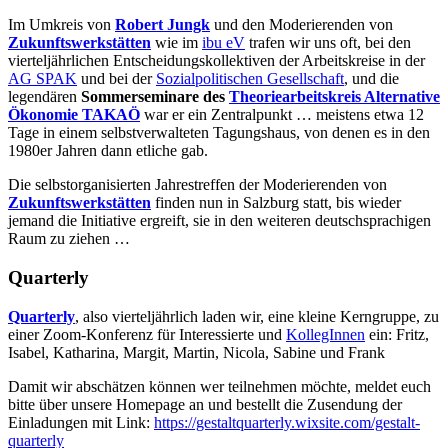
Im Umkreis von
Robert Jungk
und den Moderierenden von
Zukunftswerkstätten
wie im
ibu eV
trafen wir uns oft, bei den
vierteljährlichen Entscheidungskollektiven der Arbeitskreise in der
AG SPAK
und bei der
Sozialpolitischen Gesellschaft
, und die
legendären
Sommerseminare des
Theoriearbeitskreis Alternative
Ökonomie TAKAÖ
war er ein Zentralpunkt … meistens etwa 12
Tage in einem selbstverwalteten Tagungshaus, von denen es in den
1980er Jahren dann etliche gab.
Die selbstorganisierten Jahrestreffen der Moderierenden von
Zukunftswerkstätten
finden nun in Salzburg statt, bis wieder
jemand die Initiative ergreift, sie in den weiteren deutschsprachigen
Raum zu ziehen …
Quarterly
Quarterly
, also vierteljährlich laden wir, eine kleine Kerngruppe, zu
einer Zoom-Konferenz für Interessierte und
KollegInnen
ein: Fritz,
Isabel, Katharina, Margit, Martin, Nicola, Sabine und Frank
Damit wir abschätzen können wer teilnehmen möchte, meldet euch
bitte über unsere Homepage an und bestellt die Zusendung der
Einladungen mit Link:
https://gestaltquarterly.wixsite.com/gestalt-
quarterly