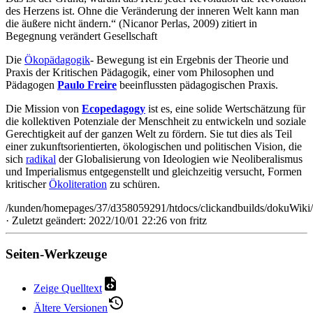
des Herzens ist. Ohne die Veränderung der inneren Welt kann man
die äußere nicht ändern.“ (Nicanor Perlas, 2009) zitiert in
Begegnung verändert Gesellschaft
Die
Ökopädagogik
- Bewegung ist ein Ergebnis der Theorie und
Praxis der Kritischen Pädagogik, einer vom Philosophen und
Pädagogen
Paulo Freire
beeinflussten pädagogischen Praxis.
Die Mission von
Ecopedagogy
ist es, eine solide Wertschätzung für
die kollektiven Potenziale der Menschheit zu entwickeln und soziale
Gerechtigkeit auf der ganzen Welt zu fördern. Sie tut dies als Teil
einer zukunftsorientierten, ökologischen und politischen Vision, die
sich
radikal
der Globalisierung von Ideologien wie Neoliberalismus
und Imperialismus entgegenstellt und gleichzeitig versucht, Formen
kritischer
Ökoliteration
zu schüren.
/kunden/homepages/37/d358059291/htdocs/clickandbuilds/dokuWiki/B
· Zuletzt geändert: 2022/10/01 22:26 von
fritz
Seiten-Werkzeuge
Zeige Quelltext
Ältere Versionen