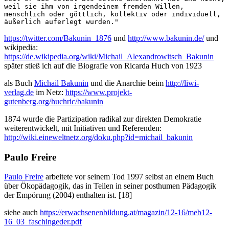
weil sie ihm von irgendeinem fremden Willen, 

menschlich oder göttlich, kollektiv oder individuell, 

äußerlich auferlegt wurden."
https://twitter.com/Bakunin_1876
und
http://www.bakunin.de/
und
wikipedia:
https://de.wikipedia.org/wiki/Michail_Alexandrowitsch_Bakunin
später stieß ich auf die Biografie von Ricarda Huch von 1923
als Buch
Michail Bakunin
und die Anarchie beim
http://liwi-
verlag.de
im Netz:
https://www.projekt-
gutenberg.org/huchric/bakunin
1874 wurde die Partizipation radikal zur direkten Demokratie
weiterentwickelt, mit Initiativen und Referenden:
http://wiki.eineweltnetz.org/doku.php?id=michail_bakunin
Paulo Freire
Paulo Freire
arbeitete vor seinem Tod 1997 selbst an einem Buch
über Ökopädagogik, das in Teilen in seiner posthumen Pädagogik
der Empörung (2004) enthalten ist. [18]
siehe auch
https://erwachsenenbildung.at/magazin/12-16/meb12-
16_03_faschingeder.pdf