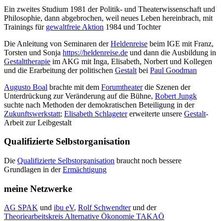
Ein zweites Studium 1981 der Politik- und Theaterwissenschaft und
Philosophie, dann abgebrochen, weil neues Leben hereinbrach, mit
Trainings für
gewaltfreie Aktion
1984 und Tochter
Die Anleitung von Seminaren der
Heldenreise
beim IGE mit Franz,
Torsten und Sonja
https://heldenreise.de
und dann die Ausbildung in
Gestalttherapie
im AKG mit Inga, Elisabeth, Norbert und Kollegen
und die Erarbeitung der politischen
Gestalt
bei
Paul Goodman
Augusto Boal
brachte mit dem
Forumtheater
die Szenen der
Unterdrückung zur Veränderung auf die Bühne,
Robert Jungk
suchte nach Methoden der demokratischen Beteiligung in der
Zukunftswerkstatt
;
Elisabeth Schlageter
erweiterte unsere
Gestalt
-
Arbeit zur Leibgestalt
Qualifizierte Selbstorganisation
Die
Qualifizierte Selbstorganisation
braucht noch bessere
Grundlagen in der
Ermächtigung
meine Netzwerke
AG SPAK
und
ibu eV
,
Rolf Schwendter
und der
Theoriearbeitskreis Alternative Ökonomie TAKAÖ