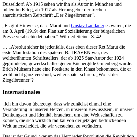
Düsseldorf. Ab 1915 sehen wir ihn als Autor in München und
mitten im Krieg, ab 1917 als Herausgeber der frechen
anarchistischen Zeitschrift „Der Ziegelbrenner“.
„Es gibt Hinweise, dass Marut und
Gustav Landauer
es waren, die
am 8. April (1919) den Plan zur Sozialisierung der bürgerlichen
Presse verabschiedet haben.“ Wilfried Steiner S. 42
… „Absolut sicher ist jedenfalls, dass eben dieser Ret Marut die
erste Manifestation des späteren B. TRAVEN war, des
weltberühmten Schriftstellers, der ab 1925 Star-Autor der 1924
gegründeten, gewerkschaftseigenen Büchergilde Gutenberg wurde.
Erich Mühsam hatte eine Postkarte in den Knast bekommen, die er
wohl nicht ganz verstand, weil er später schrieb: „Wo ist der
Ziegelbrenner“?
Internationales
„Ich bin davon überzeugt, dass wir zunächst einmal eine
Veränderung in unseren Herzen, in unserem Bewusstsein, in unserer
Denkungsart und Identität brauchen, um eine Welt schaffen zu
können, die sich wirklich radikal von der jetzigen bedrückenden
Welt unterscheidet, die wir versuchen zu verändern.
Das ist der Grund, warum das Herz jeder Revolution die Revolution