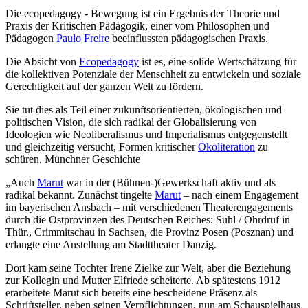
Die ecopedagogy - Bewegung ist ein Ergebnis der Theorie und
Praxis der Kritischen Pädagogik, einer vom Philosophen und
Pädagogen
Paulo Freire
beeinflussten pädagogischen Praxis.
Die Absicht von
Ecopedagogy
ist es, eine solide Wertschätzung für
die kollektiven Potenziale der Menschheit zu entwickeln und soziale
Gerechtigkeit auf der ganzen Welt zu fördern.
Sie tut dies als Teil einer zukunftsorientierten, ökologischen und
politischen Vision, die sich radikal der Globalisierung von
Ideologien wie Neoliberalismus und Imperialismus entgegenstellt
und gleichzeitig versucht, Formen kritischer
Ökoliteration
zu
schüren. Münchner Geschichte
„Auch
Marut
war in der (Bühnen-)Gewerkschaft aktiv und als
radikal bekannt. Zunächst tingelte
Marut
– nach einem Engagement
im bayerischen Ansbach – mit verschiedenen Theaterengagements
durch die Ostprovinzen des Deutschen Reiches: Suhl / Ohrdruf in
Thür., Crimmitschau in Sachsen, die Provinz Posen (Posznan) und
erlangte eine Anstellung am Stadttheater Danzig.
Dort kam seine Tochter Irene Zielke zur Welt, aber die Beziehung
zur Kollegin und Mutter Elfriede scheiterte. Ab spätestens 1912
erarbeitete Marut sich bereits eine bescheidene Präsenz als
Schriftsteller, neben seinen Verpflichtungen, nun am Schauspielhaus