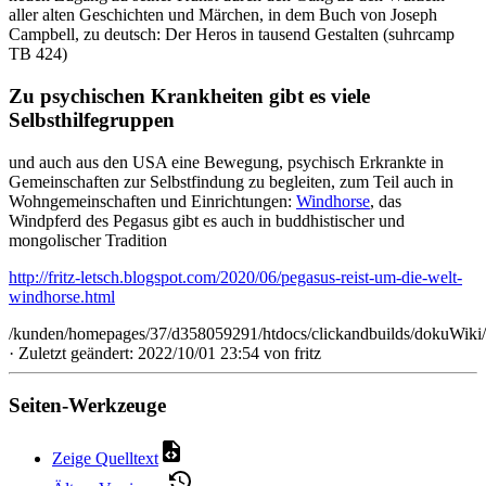
aller alten Geschichten und Märchen, in dem Buch von Joseph
Campbell, zu deutsch: Der Heros in tausend Gestalten (suhrcamp
TB 424)
Zu psychischen Krankheiten gibt es viele
Selbsthilfegruppen
und auch aus den USA eine Bewegung, psychisch Erkrankte in
Gemeinschaften zur Selbstfindung zu begleiten, zum Teil auch in
Wohngemeinschaften und Einrichtungen:
Windhorse
, das
Windpferd des Pegasus gibt es auch in buddhistischer und
mongolischer Tradition
http://fritz-letsch.blogspot.com/2020/06/pegasus-reist-um-die-welt-
windhorse.html
/kunden/homepages/37/d358059291/htdocs/clickandbuilds/dokuWiki/
· Zuletzt geändert: 2022/10/01 23:54 von
fritz
Seiten-Werkzeuge
Zeige Quelltext