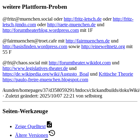
weitere Plattform-Proben
@fritz@muenchen.social oder
http://fritz-letsch.de
oder
http://fritz-
letsch.jimdo.com
oder
http://raete-muenchen.de
und
http://forumtheaterblog.wordpress.com
mit 1F
@fairmuenchen@troet.cafe mit
http://fairmuenchen.de
und
http://basisfinden.wordpress.com
sowie
http://eineweltnetz.org
mit
55 F
@fri@chaos.social mit
http://forumtheater.wikidot.com
und
http://www.legislatives-theater.de
und
https://de.wikipedia.org/wiki/Augusto_Boal
und
Kritische Theorie
https://paulo-freire-muenchen.blogspot.com
/kunden/homepages/37/d358059291/htdocs/clickandbuilds/dokuWiki/B
· Zuletzt geändert: 2025/10/07 22:21 von
selbstorg
Seiten-Werkzeuge
Zeige Quelltext
Ältere Versionen