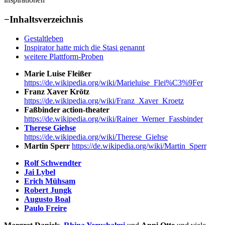
−
Inhaltsverzeichnis
Gestaltleben
Inspirator hatte mich die Stasi genannt
weitere Plattform-Proben
Marie Luise Fleißer
https://de.wikipedia.org/wiki/Marieluise_Flei%C3%9Fer
Franz Xaver Krötz
https://de.wikipedia.org/wiki/Franz_Xaver_Kroetz
Faßbinder action-theater
https://de.wikipedia.org/wiki/Rainer_Werner_Fassbinder
Therese Giehse
https://de.wikipedia.org/wiki/Therese_Giehse
Martin Sperr
https://de.wikipedia.org/wiki/Martin_Sperr
Rolf Schwendter
Jai Lybel
Erich Mühsam
Robert Jungk
Augusto Boal
Paulo Freire