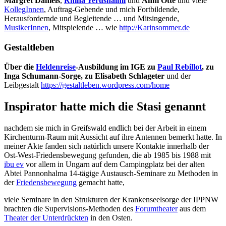
Margret Daniels
,
Rhina Yerushalmi
und
Anni Otte
und viele
KollegInnen
, Auftrag-Gebende und mich Fortbildende,
Herausfordernde und Begleitende … und Mitsingende,
MusikerInnen
, Mitspielende … wie
http://Karinsommer.de
Gestaltleben
Über die
Heldenreise
-Ausbildung im IGE zu
Paul Rebillot
, zu
Inga Schumann-Sorge, zu Elisabeth Schlageter
und der
Leibgestalt
https://gestaltleben.wordpress.com/home
Inspirator hatte mich die Stasi genannt
nachdem sie mich in Greifswald endlich bei der Arbeit in einem
Kirchenturm-Raum mit Aussicht auf ihre Antennen bemerkt hatte. In
meiner Akte fanden sich natürlich unsere Kontakte innerhalb der
Ost-West-Friedensbewegung gefunden, die ab 1985 bis 1988 mit
ibu ev
vor allem in Ungarn auf dem Campingplatz bei der alten
Abtei Pannonhalma 14-tägige Austausch-Seminare zu Methoden in
der
Friedensbewegung
gemacht hatte,
viele Seminare in den Strukturen der Krankenseelsorge der IPPNW
brachten die Supervisions-Methoden des
Forumtheater
aus dem
Theater der Unterdrückten
in den Osten.