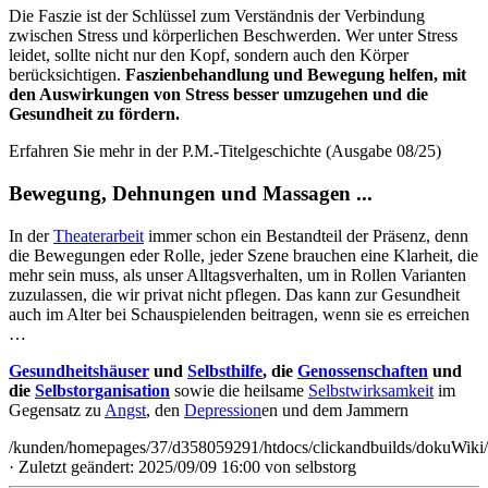
Die Faszie ist der Schlüssel zum Verständnis der Verbindung
zwischen Stress und körperlichen Beschwerden. Wer unter Stress
leidet, sollte nicht nur den Kopf, sondern auch den Körper
berücksichtigen.
Faszienbehandlung und Bewegung helfen, mit
den Auswirkungen von Stress besser umzugehen und die
Gesundheit zu fördern.
Erfahren Sie mehr in der P.M.-Titelgeschichte (Ausgabe 08/25)
Bewegung, Dehnungen und Massagen ...
In der
Theaterarbeit
immer schon ein Bestandteil der Präsenz, denn
die Bewegungen eder Rolle, jeder Szene brauchen eine Klarheit, die
mehr sein muss, als unser Alltagsverhalten, um in Rollen Varianten
zuzulassen, die wir privat nicht pflegen. Das kann zur Gesundheit
auch im Alter bei Schauspielenden beitragen, wenn sie es erreichen
…
Gesundheitshäuser
und
Selbsthilfe
, die
Genossenschaften
und
die
Selbstorganisation
sowie die heilsame
Selbstwirksamkeit
im
Gegensatz zu
Angst
, den
Depression
en und dem Jammern
/kunden/homepages/37/d358059291/htdocs/clickandbuilds/dokuWiki/B
· Zuletzt geändert: 2025/09/09 16:00 von
selbstorg