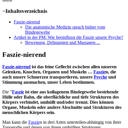
−
Inhaltsverzeichnis
Faszie-nierend
Die anatomische Medizin sprach bisher vom
Bindegewebe
Artikel in der PM: Wie beeinflusst die Faszie unsere Psyche?
Bewegung, Dehnungen und Massagen ...
Faszie-nierend
Faszie-nierend
ist das feine Geflecht zwischen allen unseren
Gelenken, Knochen, Organen und Muskeln …
Faszie
n, die
auch unsere Schmerzen transportieren, unsere
Psyche
und
Stimmung ausmachen, unser Leben bestimmen.
Die "
Faszie
ist eine aus kollagenem Bindegewebe bestehende
Hülle oder Bahn, die oberflächliche und tiefe Strukturen des
Körpers verbindet, umhüllt und/oder trennt. Dies können
Organe, Muskeln oder andere Abschnitte und Strukturen des
menschlichen Körpers sein.
Man kann die
Faszie
n in drei Arten unterteilen-abhängig von ihrer
Topografie und denen von ihnen umhüllten Strukturen: