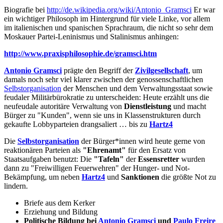
Biografie bei
http://de.wikipedia.org/wiki/Antonio_Gramsci
Er war
ein wichtiger Philosoph im Hintergrund für viele Linke, vor allem
im italienischen und spanischen Sprachraum, die nicht so sehr dem
Moskauer Partei-Leninismus und Stalinismus anhingen:
http://www.praxisphilosophie.de/gramsci.htm
Antonio Gramsci
prägte den Begriff der
Zivilgesellschaft
, um
damals noch sehr viel klarer zwischen der genossenschaftlichen
Selbstorganisation
der Menschen und dem Verwaltungsstaat sowie
feudaler Militärbürokratie zu unterscheiden: Heute erzählt uns die
neufeudale autoritäre Verwaltung von
Dienstleistung
und macht
Bürger zu "Kunden", wenn sie uns in Klassenstrukturen durch
gekaufte Lobbyparteien drangsaliert … bis zu
Hartz4
Die
Selbstorganisation
der Bürger*innen wird heute gerne von
reaktionären Parteien als
"Ehrenamt"
für den Ersatz von
Staatsaufgaben benutzt: Die
"Tafeln"
der
Essensretter
wurden
dann zu "Freiwilligen Feuerwehren" der Hunger- und Not-
Bekämpfung, um neben
Hartz4
und
Sanktionen
die größte Not zu
lindern.
Briefe aus dem Kerker
Erziehung und Bildung
Politische Bildung bei
Antonio Gramsci
und
Paulo Freire