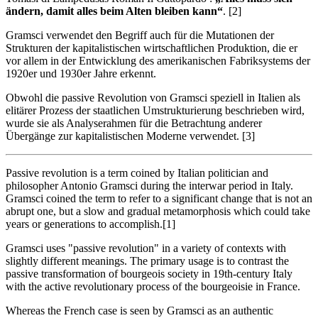
ändern, damit alles beim Alten bleiben kann“
. [2]
Gramsci verwendet den Begriff auch für die Mutationen der
Strukturen der kapitalistischen wirtschaftlichen Produktion, die er
vor allem in der Entwicklung des amerikanischen Fabriksystems der
1920er und 1930er Jahre erkennt.
Obwohl die passive Revolution von Gramsci speziell in Italien als
elitärer Prozess der staatlichen Umstrukturierung beschrieben wird,
wurde sie als Analyserahmen für die Betrachtung anderer
Übergänge zur kapitalistischen Moderne verwendet. [3]
Passive revolution is a term coined by Italian politician and
philosopher Antonio Gramsci during the interwar period in Italy.
Gramsci coined the term to refer to a significant change that is not an
abrupt one, but a slow and gradual metamorphosis which could take
years or generations to accomplish.[1]
Gramsci uses "passive revolution" in a variety of contexts with
slightly different meanings. The primary usage is to contrast the
passive transformation of bourgeois society in 19th-century Italy
with the active revolutionary process of the bourgeoisie in France.
Whereas the French case is seen by Gramsci as an authentic