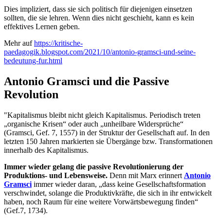
Dies impliziert, dass sie sich politisch für diejenigen einsetzen
sollten, die sie lehren. Wenn dies nicht geschieht, kann es kein
effektives Lernen geben.
Mehr auf
https://kritische-
paedagogik.blogspot.com/2021/10/antonio-gramsci-und-seine-
bedeutung-fur.html
Antonio Gramsci und die Passive
Revolution
"Kapitalismus bleibt nicht gleich Kapitalismus. Periodisch treten
„organische Krisen“ oder auch „unheilbare Widersprüche“
(Gramsci, Gef. 7, 1557) in der Struktur der Gesellschaft auf. In den
letzten 150 Jahren markierten sie Übergänge bzw. Transformationen
innerhalb des Kapitalismus.
Immer wieder gelang die passive Revolutionierung der
Produktions- und Lebensweise.
Denn mit Marx erinnert
Antonio
Gramsci
immer wieder daran, „dass keine Gesellschaftsformation
verschwindet, solange die Produktivkräfte, die sich in ihr entwickelt
haben, noch Raum für eine weitere Vorwärtsbewegung finden“
(Gef.7, 1734).