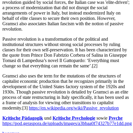
revolution guided by social forces, the Italian case was 'elite-driven';
a process of modernization that did not disrupt the social
arrangements of power in Italy, but instead modernized Italy on
behalf of elite classes to secure their own position. However,
Gramsci also associates Italian fascism with the notion of passive
revolution.
Passive revolution is a transformation of the political and
institutional structures without strong social processes by ruling
classes for their own self-preservation. It has been characterized by
the quote from Prince Don Fabrizio Corbera of Salina in Giuseppe
Tomasi di Lampedusa’s novel Il Gattopardo: ‘Everything must
change so that everything can remain the same’.[2]
Gramsci also uses the term for the mutations of the structures of
capitalist economic production that he recognizes primarily in the
development of the United States factory system of the 1920s and
1930s. Though passive revolution is detailed by Gramsci as an elite
process of state restructuring in Italy specifically, it has been used as
a frame of analysis for viewing other transitions to capitalist
modernity.[3]
https://en.wikipedia.org/wiki/Passive_revolution
Kritische Pädagogik
und
Kritische Psychologie
sowie
Psyche
https://pod.geraspora.de/uploads/images/a3bbaa0f74327b77e1dd.png