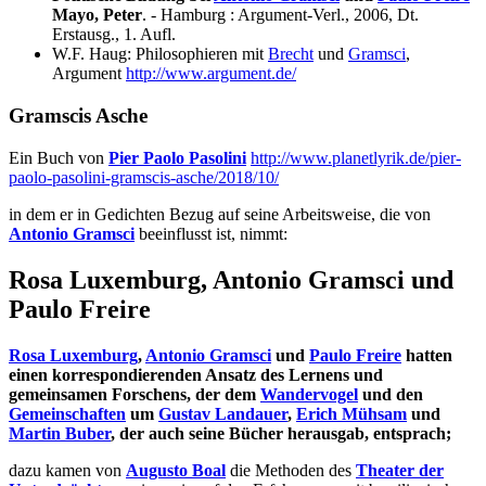
Mayo, Peter
. - Hamburg : Argument-Verl., 2006, Dt.
Erstausg., 1. Aufl.
W.F. Haug: Philosophieren mit
Brecht
und
Gramsci
,
Argument
http://www.argument.de/
Gramscis Asche
Ein Buch von
Pier Paolo Pasolini
http://www.planetlyrik.de/pier-
paolo-pasolini-gramscis-asche/2018/10/
in dem er in Gedichten Bezug auf seine Arbeitsweise, die von
Antonio Gramsci
beeinflusst ist, nimmt:
Rosa Luxemburg, Antonio Gramsci und
Paulo Freire
Rosa Luxemburg
,
Antonio Gramsci
und
Paulo Freire
hatten
einen korrespondierenden Ansatz des Lernens und
gemeinsamen Forschens, der dem
Wandervogel
und den
Gemeinschaften
um
Gustav Landauer
,
Erich Mühsam
und
Martin Buber
, der auch seine Bücher herausgab, entsprach;
dazu kamen von
Augusto Boal
die Methoden des
Theater der