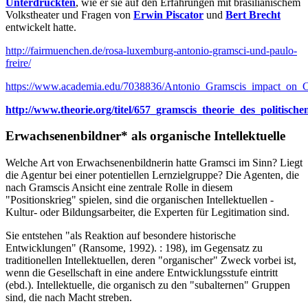
Unterdrückten
, wie er sie auf den Erfahrungen mit brasilianischem
Volkstheater und Fragen von
Erwin Piscator
und
Bert Brecht
entwickelt hatte.
http://fairmuenchen.de/rosa-luxemburg-antonio-gramsci-und-paulo-
freire/
https://www.academia.edu/7038836/Antonio_Gramscis_impact_on_Cr
http://www.theorie.org/titel/657_gramscis_theorie_des_politische
Erwachsenenbildner* als organische Intellektuelle
Welche Art von Erwachsenenbildnerin hatte Gramsci im Sinn? Liegt
die Agentur bei einer potentiellen Lernzielgruppe? Die Agenten, die
nach Gramscis Ansicht eine zentrale Rolle in diesem
"Positionskrieg" spielen, sind die organischen Intellektuellen -
Kultur- oder Bildungsarbeiter, die Experten für Legitimation sind.
Sie entstehen "als Reaktion auf besondere historische
Entwicklungen" (Ransome, 1992). : 198), im Gegensatz zu
traditionellen Intellektuellen, deren "organischer" Zweck vorbei ist,
wenn die Gesellschaft in eine andere Entwicklungsstufe eintritt
(ebd.). Intellektuelle, die organisch zu den "subalternen" Gruppen
sind, die nach Macht streben.