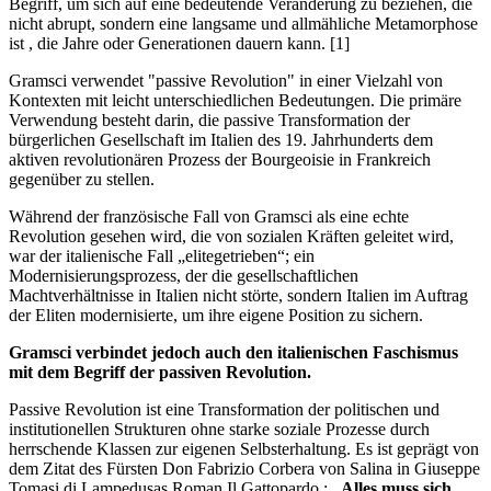
Begriff, um sich auf eine bedeutende Veränderung zu beziehen, die
nicht abrupt, sondern eine langsame und allmähliche Metamorphose
ist , die Jahre oder Generationen dauern kann. [1]
Gramsci verwendet "passive Revolution" in einer Vielzahl von
Kontexten mit leicht unterschiedlichen Bedeutungen. Die primäre
Verwendung besteht darin, die passive Transformation der
bürgerlichen Gesellschaft im Italien des 19. Jahrhunderts dem
aktiven revolutionären Prozess der Bourgeoisie in Frankreich
gegenüber zu stellen.
Während der französische Fall von Gramsci als eine echte
Revolution gesehen wird, die von sozialen Kräften geleitet wird,
war der italienische Fall „elitegetrieben“; ein
Modernisierungsprozess, der die gesellschaftlichen
Machtverhältnisse in Italien nicht störte, sondern Italien im Auftrag
der Eliten modernisierte, um ihre eigene Position zu sichern.
Gramsci verbindet jedoch auch den italienischen Faschismus
mit dem Begriff der passiven Revolution.
Passive Revolution ist eine Transformation der politischen und
institutionellen Strukturen ohne starke soziale Prozesse durch
herrschende Klassen zur eigenen Selbsterhaltung. Es ist geprägt von
dem Zitat des Fürsten Don Fabrizio Corbera von Salina in Giuseppe
Tomasi di Lampedusas Roman Il Gattopardo :
„Alles muss sich