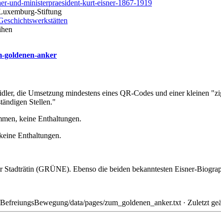
r-und-ministerpraesident-kurt-eisner-1867-1919
-Luxemburg-Stiftung
Geschichtswerkstätten
ihen
m-goldenen-anker
dler, die Umsetzung mindestens eines QR-Codes und einer kleinen "zi
tändigen Stellen."
mmen, keine Enthaltungen.
eine Enthaltungen.
r Stadträtin (GRÜNE). Ebenso die beiden bekanntesten Eisner-Biogra
/BefreiungsBewegung/data/pages/zum_goldenen_anker.txt
· Zuletzt ge