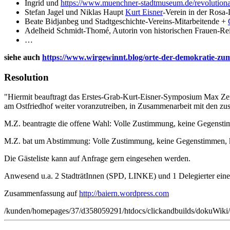
Ingrid und
https://www.muenchner-stadtmuseum.de/revolutionae
Stefan Jagel und Niklas Haupt
Kurt Eisner
-Verein in der Rosa
Beate Bidjanbeg und Stadtgeschichte-Vereins-Mitarbeitende +
Adelheid Schmidt-Thomé, Autorin von historischen Frauen-Re
…
siehe auch
https://www.wirgewinnt.blog/orte-der-demokratie-zu
Resolution
"Hiermit beauftragt das Erstes-Grab-Kurt-Eisner-Symposium Max Zei
am Ostfriedhof weiter voranzutreiben, in Zusammenarbeit mit den zus
M.Z. beantragte die offene Wahl: Volle Zustimmung, keine Gegensti
M.Z. bat um Abstimmung: Volle Zustimmung, keine Gegenstimmen, k
Die Gästeliste kann auf Anfrage gern eingesehen werden.
Anwesend u.a. 2 StadträtInnen (SPD, LINKE) und 1 Delegierter eine
Zusammenfassung auf
http://baiern.wordpress.com
/kunden/homepages/37/d358059291/htdocs/clickandbuilds/dokuWiki