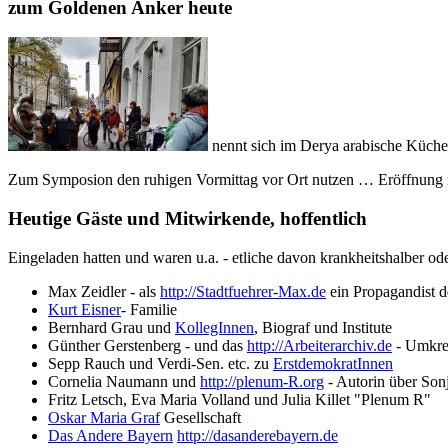
zum Goldenen Anker heute
nennt sich im Derya arabische Küche, 
Zum Symposion den ruhigen Vormittag vor Ort nutzen … Eröffnung 
Heutige Gäste und Mitwirkende, hoffentlich
Eingeladen hatten und waren u.a. - etliche davon krankheitshalber od
Max Zeidler - als
http://Stadtfuehrer-Max.de
ein Propagandist 
Kurt Eisner
- Familie
Bernhard Grau und
KollegInnen
, Biograf und Institute
Günther Gerstenberg - und das
http://Arbeiterarchiv.de
- Umkre
Sepp Rauch und Verdi-Sen. etc. zu
ErstdemokratInnen
Cornelia Naumann und
http://plenum-R.org
- Autorin über Sonj
Fritz Letsch, Eva Maria Volland und Julia Killet "Plenum R"
Oskar Maria Graf
Gesellschaft
Das Andere Bayern
http://dasanderebayern.de