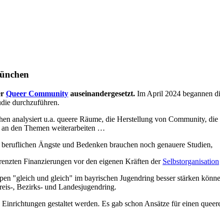
München
er
Queer Community
auseinandergesetzt.
Im April 2024 begannen die
udie durchzuführen.
 analysiert u.a. queere Räume, die Herstellung von Community, die
n an den Themen weiterarbeiten …
e beruflichen Ängste und Bedenken brauchen noch genauere Studien,
grenzten Finanzierungen vor den eigenen Kräften der
Selbstorganisation
n "gleich und gleich" im bayrischen Jugendring besser stärken können, 
Kreis-, Bezirks- und Landesjugendring.
en Einrichtungen gestaltet werden. Es gab schon Ansätze für einen queer