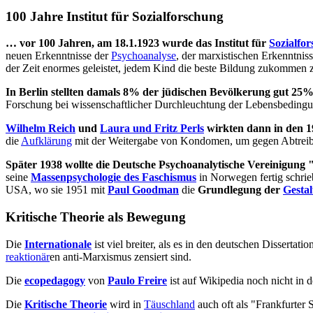
100 Jahre Institut für Sozialforschung
… vor 100 Jahren, am 18.1.1923 wurde das Institut für
Sozialfo
neuen Erkenntnisse der
Psychoanalyse
, der marxistischen Erkenntniss
der Zeit enormes geleistet, jedem Kind die beste Bildung zukommen z
In Berlin stellten damals 8% der jüdischen Bevölkerung gut 25%
Forschung bei wissenschaftlicher Durchleuchtung der Lebensbedingu
Wilhelm Reich
und
Laura und Fritz Perls
wirkten dann in den 1
die
Aufklärung
mit der Weitergabe von Kondomen, um gegen Abtreibu
Später 1938 wollte die Deutsche Psychoanalytische Vereinigung 
seine
Massenpsychologie des Faschismus
in Norwegen fertig schri
USA, wo sie 1951 mit
Paul Goodman
die
Grundlegung der
Gestal
Kritische Theorie als Bewegung
Die
Internationale
ist viel breiter, als es in den deutschen Dissertat
reaktionär
en anti-Marxismus zensiert sind.
Die
ecopedagogy
von
Paulo Freire
ist auf Wikipedia noch nicht i
Die
Kritische Theorie
wird in
Täuschland
auch oft als "Frankfurter