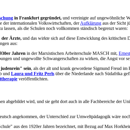
rschung
in Frankfurt gegründet,
und vereinigte auf ungewöhnliche We
e der internationalen Volkswirtschaften, der
Aufklärung
aus der Sicht j
u lassen, als die Schulen noch vollkommen ständisch begrenzt waren:
 der Ärzte,
und das wirkte sich auf diese Entwicklung des kritischen
ngen aus:
930er Jahren
in der Marxistischen Arbeiterschule MASCH mit,
Ernes
ngen und ungewollte Schwangerschaften zu wirken, die Angst vor sex
"judenrein" sein
, als der alt und krank gewordene Sigmund Freud im 
eb und
Laura und Fritz Perls
über die Niederlande nach Südafrika geflo
ttherapie
veröffentlichten.
ionen abgebildet wird, und sie geht dort auch in alle Fachbereiche der Un
n deutsch angekommen, der Unterschied zur Umweltpädagogik wäre noch
 Schule" aus den 1920er Jahren bezeichnet, mit Bezug auf Max Horkhe