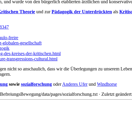
 und wurde von den bürgerlich etablierten ärztlichen und konservative
ritischen Theorie
und zur
Pädagogik der Unterdrückten
als
Kritis
/8347
aulo-freire
er-globalen-gesellschaft
gogik
-des-kreises-der-kritischen.html
re-transgressions-cultural.html
gen nicht so anschaulich, dass wir die Überlegungen zu unserem Lebe
agern.
hung
sowie
sozialforschung
oder
Anderes Ufer
und
Windhorse
BefreiungsBewegung/data/pages/sozialforschung.txt
· Zuletzt geänder