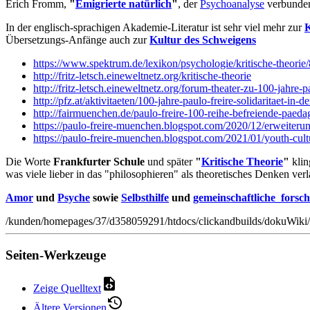
Erich Fromm,
"
Emigrierte natürlich
"
, der
Psychoanalyse
verbunden,
In der englisch-sprachigen Akademie-Literatur ist sehr viel mehr zur
K
Übersetzungs-Anfänge auch zur
Kultur des Schweigens
https://www.spektrum.de/lexikon/psychologie/kritische-theorie
http://fritz-letsch.eineweltnetz.org/kritische-theorie
http://fritz-letsch.eineweltnetz.org/forum-theater-zu-100-jahre-p
http://pfz.at/aktivitaeten/100-jahre-paulo-freire-solidaritaet-in-d
http://fairmuenchen.de/paulo-freire-100-reihe-befreiende-paeda
https://paulo-freire-muenchen.blogspot.com/2020/12/erweiterung
https://paulo-freire-muenchen.blogspot.com/2021/01/youth-cultu
Die Worte
Frankfurter Schule
und später
"
Kritische Theorie
"
klin
was viele lieber in das "philosophieren" als theoretisches Denken verl
Amor
und
Psyche
sowie
Selbsthilfe
und
gemeinschaftliche_forsc
/kunden/homepages/37/d358059291/htdocs/clickandbuilds/dokuWiki/
Seiten-Werkzeuge
Zeige Quelltext
Ältere Versionen