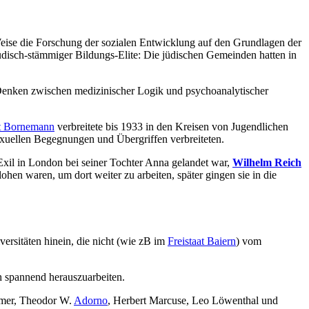
ise die Forschung der sozialen Entwicklung auf den Grundlagen der
üdisch-stämmiger Bildungs-Elite: Die jüdischen Gemeinden hatten in
 Denken zwischen medizinischer Logik und psychoanalytischer
t Bornemann
verbreitete bis 1933 in den Kreisen von Jugendlichen
uellen Begegnungen und Übergriffen verbreiteten.
Exil in London bei seiner Tochter Anna gelandet war,
Wilhelm Reich
hen waren, um dort weiter zu arbeiten, später gingen sie in die
iversitäten hinein, die nicht (wie zB im
Freistaat Baiern
) vom
 spannend herauszuarbeiten.
imer, Theodor W.
Adorno
, Herbert Marcuse, Leo Löwenthal und