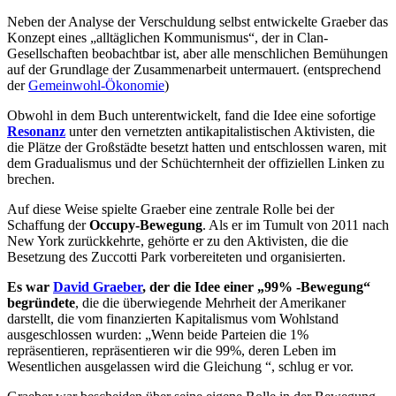
Neben der Analyse der Verschuldung selbst entwickelte Graeber das
Konzept eines „alltäglichen Kommunismus“, der in Clan-
Gesellschaften beobachtbar ist, aber alle menschlichen Bemühungen
auf der Grundlage der Zusammenarbeit untermauert. (entsprechend
der
Gemeinwohl-Ökonomie
)
Obwohl in dem Buch unterentwickelt, fand die Idee eine sofortige
Resonanz
unter den vernetzten antikapitalistischen Aktivisten, die
die Plätze der Großstädte besetzt hatten und entschlossen waren, mit
dem Gradualismus und der Schüchternheit der offiziellen Linken zu
brechen.
Auf diese Weise spielte Graeber eine zentrale Rolle bei der
Schaffung der
Occupy-Bewegung
. Als er im Tumult von 2011 nach
New York zurückkehrte, gehörte er zu den Aktivisten, die die
Besetzung des Zuccotti Park vorbereiteten und organisierten.
Es war
David Graeber
, der die Idee einer „99% -Bewegung“
begründete
, die die überwiegende Mehrheit der Amerikaner
darstellt, die vom finanzierten Kapitalismus vom Wohlstand
ausgeschlossen wurden: „Wenn beide Parteien die 1%
repräsentieren, repräsentieren wir die 99%, deren Leben im
Wesentlichen ausgelassen wird die Gleichung “, schlug er vor.