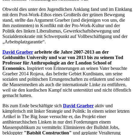
Obwohl dies unter den Jugendlichen Anklang fand und im Einklang
mit dem Post-Work-Ethos eines Großteils der grünen Bewegung
stand, stellte das Argument Graeber (und diejenigen von uns, die
ihm zustimmten) in Konflikt mit der Pro-Work-Kultur und der
Politik des linken Liberalismus, Gewerkschaftsbewegung und
Sozialdemokratie mit Schwerpunkt auf Vollbeschäftigung und der
„Arbeitsplatzgarantie“.
David Graeber
arbeitete die Jahre 2007-2013 an der
Goldsmiths University und war von 2013 bis zu seinem Tod
Professor für Anthropologie an der London School of
Economics.
Inspiriert von Erinnerungen an seinen Vater besuchte
Graeber 2014 Rojava, das befreite Gebiet Kurdistans, um seine
sozialen und politischen Errungenschaften zu erläutern und sowohl
die Massenmedien als auch die internationale Linke zu entführen,
weil sie den kurdischen Kampf nicht unterstützt und nicht öffentlich
gemacht hatten.
Bis zum Ende beschäftigte sich
David Graeber
aktiv und
kämpferisch mit linker Strategie und Politik: In einem seiner letzten
Artikel in The Big Issue versuchte er, das Projekt einer
antihierarchischen Linken in nur drei Forderungen einem
Massenpublikum zu vermitteln: Eliminieren der Bullshit Jobs,
bekloppter
"Batshit Construction"
und geplante Veralterung