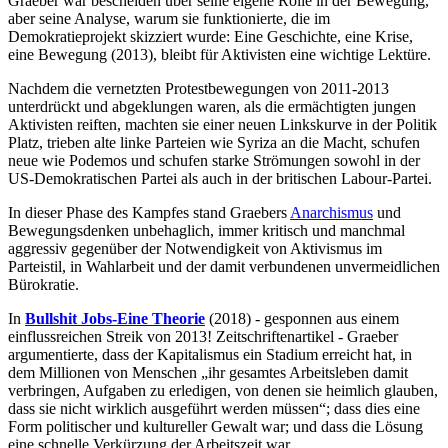
Graeber war bescheiden über seine eigene Rolle in der Bewegung,
aber seine Analyse, warum sie funktionierte, die im
Demokratieprojekt skizziert wurde: Eine Geschichte, eine Krise,
eine Bewegung (2013), bleibt für Aktivisten eine wichtige Lektüre.
Nachdem die vernetzten Protestbewegungen von 2011-2013
unterdrückt und abgeklungen waren, als die ermächtigten jungen
Aktivisten reiften, machten sie einer neuen Linkskurve in der Politik
Platz, trieben alte linke Parteien wie Syriza an die Macht, schufen
neue wie Podemos und schufen starke Strömungen sowohl in der
US-Demokratischen Partei als auch in der britischen Labour-Partei.
In dieser Phase des Kampfes stand Graebers
Anarchismus
und
Bewegungsdenken unbehaglich, immer kritisch und manchmal
aggressiv gegenüber der Notwendigkeit von Aktivismus im
Parteistil, in Wahlarbeit und der damit verbundenen unvermeidlichen
Bürokratie.
In
Bullshit Jobs-Eine Theorie
(2018) - gesponnen aus einem
einflussreichen Streik von 2013! Zeitschriftenartikel - Graeber
argumentierte, dass der Kapitalismus ein Stadium erreicht hat, in
dem Millionen von Menschen „ihr gesamtes Arbeitsleben damit
verbringen, Aufgaben zu erledigen, von denen sie heimlich glauben,
dass sie nicht wirklich ausgeführt werden müssen“; dass dies eine
Form politischer und kultureller Gewalt war; und dass die Lösung
eine schnelle Verkürzung der Arbeitszeit war.