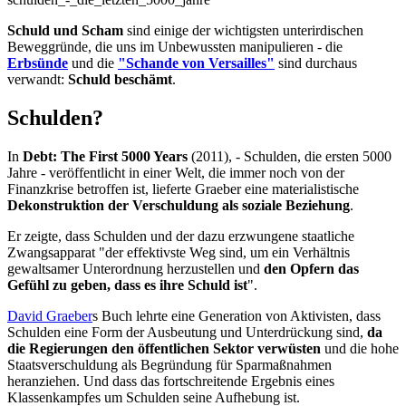
Schuld und Scham
sind einige der wichtigsten unterirdischen
Beweggründe, die uns im Unbewussten manipulieren - die
Erbsünde
und die
"Schande von Versailles"
sind durchaus
verwandt:
Schuld beschämt
.
Schulden?
In
Debt: The First 5000 Years
(2011), - Schulden, die ersten 5000
Jahre - veröffentlicht in einer Welt, die immer noch von der
Finanzkrise betroffen ist, lieferte Graeber eine materialistische
Dekonstruktion der Verschuldung als soziale Beziehung
.
Er zeigte, dass Schulden und der dazu erzwungene staatliche
Zwangsapparat "der effektivste Weg sind, um ein Verhältnis
gewaltsamer Unterordnung herzustellen und
den Opfern das
Gefühl zu geben, dass es ihre Schuld ist
".
David Graeber
s Buch lehrte eine Generation von Aktivisten, dass
Schulden eine Form der Ausbeutung und Unterdrückung sind,
da
die Regierungen den öffentlichen Sektor verwüsten
und die hohe
Staatsverschuldung als Begründung für Sparmaßnahmen
heranziehen. Und dass das fortschreitende Ergebnis eines
Klassenkampfes um Schulden seine Aufhebung ist.