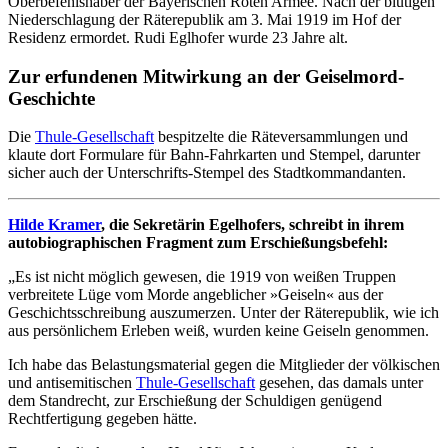
Oberbefehlshaber der Bayerischen Roten Armee. Nach der blutigen
Niederschlagung der Räterepublik am 3. Mai 1919 im Hof der
Residenz ermordet. Rudi Eglhofer wurde 23 Jahre alt.
Zur erfundenen Mitwirkung an der Geiselmord-
Geschichte
Die
Thule-Gesellschaft
bespitzelte die Räteversammlungen und
klaute dort Formulare für Bahn-Fahrkarten und Stempel, darunter
sicher auch der Unterschrifts-Stempel des Stadtkommandanten.
Hilde Kramer
, die Sekretärin Egelhofers, schreibt in ihrem
autobiographischen Fragment zum Erschießungsbefehl:
„Es ist nicht möglich gewesen, die 1919 von weißen Truppen
verbreitete Lüge vom Morde angeblicher »Geiseln« aus der
Geschichtsschreibung auszumerzen. Unter der Räterepublik, wie ich
aus persönlichem Erleben weiß, wurden keine Geiseln genommen.
Ich habe das Belastungsmaterial gegen die Mitglieder der völkischen
und antisemitischen
Thule-Gesellschaft
gesehen, das damals unter
dem Standrecht, zur Erschießung der Schuldigen genügend
Rechtfertigung gegeben hätte.