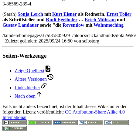
3-86569-289-4.
(Sarah)
Sonja Lerch
mit
Kurt Eisner
als Rednerin,
Ernst Toller
als Schriftsteller und
Rudi Egelhofer
…
Erich Mühsam
und
Gustav Landauer
sowie "die
Reventlow
mit
Wahnmoching
/kunden/homepages/37/d358059291/htdocs/clickandbuilds/dokuWiki/B
· Zuletzt geändert: 2025/09/24 16:50 von
selbstorg
Seiten-Werkzeuge
Zeige Quelltext
Ältere Versionen
Links hierher
Nach oben
Falls nicht anders bezeichnet, ist der Inhalt dieses Wikis unter der
folgenden Lizenz veröffentlicht:
CC Attribution-Share Alike 4.0
International