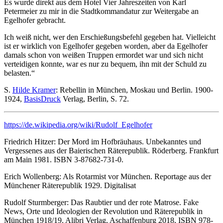
Es wurde direkt aus dem Hotel Vier Jahreszeiten von Karl
Petermeier zu mir in die Stadtkommandatur zur Weitergabe an
Egelhofer gebracht.
Ich weiß nicht, wer den Erschießungsbefehl gegeben hat. Vielleicht
ist er wirklich von Egelhofer gegeben worden, aber da Egelhofer
damals schon von weißen Truppen ermordet war und sich nicht
verteidigen konnte, war es nur zu bequem, ihn mit der Schuld zu
belasten.“
S.
Hilde Kramer
: Rebellin in München, Moskau und Berlin. 1900-
1924,
BasisDruck
Verlag, Berlin, S. 72.
https://de.wikipedia.org/wiki/Rudolf_Egelhofer
Friedrich Hitzer: Der Mord im Hofbräuhaus. Unbekanntes und
Vergessenes aus der Baierischen Räterepublik. Röderberg. Frankfurt
am Main 1981. ISBN 3-87682-731-0.
Erich Wollenberg: Als Rotarmist vor München. Reportage aus der
Münchener Räterepublik 1929. Digitalisat
Rudolf Sturmberger: Das Raubtier und der rote Matrose. Fake
News, Orte und Ideologien der Revolution und Räterepublik in
München 1918/19. Alibri Verlag, Aschaffenburg 2018, ISBN 978-