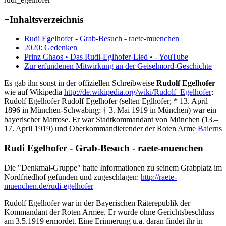
−
Inhaltsverzeichnis
Rudi Egelhofer - Grab-Besuch - raete-muenchen
2020: Gedenken
Prinz Chaos • Das Rudi-Eglhofer-Lied • - YouTube
Zur erfundenen Mitwirkung an der Geiselmord-Geschichte
Es gab ihn sonst in der offiziellen Schreibweise
Rudolf Egelhofer
–
wie auf Wikipedia
http://de.wikipedia.org/wiki/Rudolf_Egelhofer
:
Rudolf Egelhofer Rudolf Egelhofer (selten Eglhofer; * 13. April
1896 in München-Schwabing; † 3. Mai 1919 in München) war ein
bayerischer Matrose. Er war Stadtkommandant von München (13.–
17. April 1919) und Oberkommandierender der Roten Arme
Baiern
s
Rudi Egelhofer - Grab-Besuch - raete-muenchen
Die "Denkmal-Gruppe" hatte Informationen zu seinem Grabplatz im
Nordfriedhof gefunden und zugeschlagen:
http://raete-
muenchen.de/rudi-egelhofer
Rudolf Egelhofer war in der Bayerischen Räterepublik der
Kommandant der Roten Armee. Er wurde ohne Gerichtsbeschluss
am 3.5.1919 ermordet. Eine Erinnerung u.a. daran findet ihr in