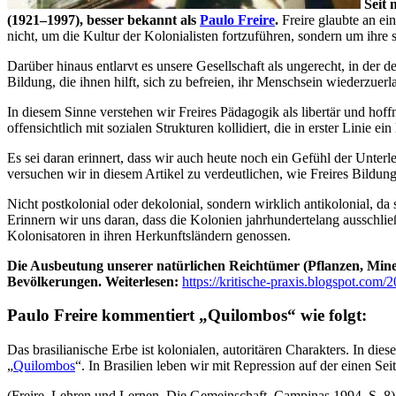
Seit 
(1921–1997), besser bekannt als
Paulo Freire
.
Freire glaubte an ei
nicht, um die Kultur der Kolonialisten fortzuführen, sondern um ihre 
Darüber hinaus entlarvt es unsere Gesellschaft als ungerecht, in der 
Bildung, die ihnen hilft, sich zu befreien, ihr Menschsein wiederzue
In diesem Sinne verstehen wir Freires Pädagogik als libertär und hoff
offensichtlich mit sozialen Strukturen kollidiert, die in erster Linie ei
Es sei daran erinnert, dass wir auch heute noch ein Gefühl der Unte
versuchen wir in diesem Artikel zu verdeutlichen, wie Freires Bildung
Nicht postkolonial oder dekolonial, sondern wirklich antikolonial, da
Erinnern wir uns daran, dass die Kolonien jahrhundertelang ausschli
Kolonisatoren in ihren Herkunftsländern genossen.
Die Ausbeutung unserer natürlichen Reichtümer (Pflanzen, Miner
Bevölkerungen. Weiterlesen:
https://kritische-praxis.blogspot.com
Paulo Freire kommentiert „Quilombos“ wie folgt:
Das brasilianische Erbe ist kolonialen, autoritären Charakters. In 
„
Quilombos
“. In Brasilien leben wir mit Repression auf der einen Se
(Freire, Lehren und Lernen. Die Gemeinschaft, Campinas 1994, S. 8