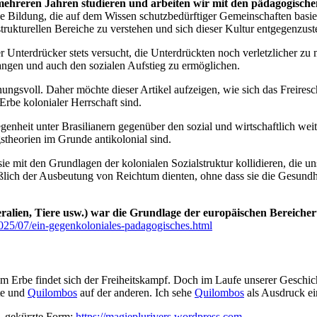
mehreren Jahren studieren und arbeiten wir mit den pädagogisch
ne Bildung, die auf dem Wissen schutzbedürftiger Gemeinschaften basier
strukturellen Bereiche zu verstehen und sich dieser Kultur entgegenzuste
der Unterdrücker stets versucht, die Unterdrückten noch verletzlicher 
rlangen und auch den sozialen Aufstieg zu ermöglichen.
nungsvoll. Daher möchte dieser Artikel aufzeigen, wie sich das Freires
n Erbe kolonialer Herrschaft sind.
rlegenheit unter Brasilianern gegenüber den sozial und wirtschaftlich 
stheorien im Grunde antikolonial sind.
 sie mit den Grundlagen der kolonialen Sozialstruktur kollidieren, die
eßlich der Ausbeutung von Reichtum dienten, ohne dass sie die Gesund
alien, Tiere usw.) war die Grundlage der europäischen Bereicheru
/2025/07/ein-gegenkoloniales-padagogisches.html
diesem Erbe findet sich der Freiheitskampf. Doch im Laufe unserer Gesc
ite und
Quilombos
auf der anderen. Ich sehe
Quilombos
als Ausdruck ein
) gekürzte Form:
https://magieplurivers.wordpress.com