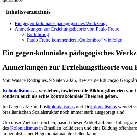
−
Inhaltsverzeichnis
Ein gegen-koloniales pädagogisches Werkzeug:
Anmerkungen zur Erziehungstheorie von Paulo Freire
Einführung
Paulo Freire kommentiert „Quilombos“ wie folgt:
Ein gegen-koloniales pädagogisches Werkz
Anmerkungen zur Erziehungstheorie von P
Von Walace Rodrigues, 9 Seiten 2025, Revista de Educação Geográfica
Kolonialismus
… verstehen, inwiefern die Bildungstheorien von
sondern auch als echte kontrakoloniale Theorien gelten.
Im Gegensatz zum Post
kolonialismus
und De
kolonialismus
wendet si
brasilianischen Sozialstruktur noch immer stark ausgeprägt sind.
Um unser Ziel zu erreichen, basiert dieser Artikel auf einer bibliogra
des
Kolonialismus
in Brasilien kollidieren und eine Bildung offenbare
imperialistischer Hegemonialmächte stellen kann.