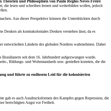
en Theorien und Philosophien von Paulo Reglus Neves Freire
t, die lesen und schreiben lernen und weiterbilden wollen, jedoch
llen.
zu machen. Aus dieser Perspektive können die Unterdrückten durch
che Denken als kontrakoloniales Denken verstehen lässt, da es
weiter entwickelten Ländern des globalen Nordens wahrnehmen. Daher
 uns Brasilianern seit dem 16. Jahrhundert aufgezwungen wurde.
heits-, Bildungs- und Wohnstandards usw. genießen konnten, die die
ng und führte zu endlosem Leid für die kolonisierten
hichte gab es auch Ausdrucksformen des Kampfes gegen Repression, die
er berechtigten Angst vor Freiheit.