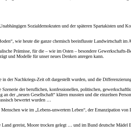
d Unabhängigen Sozialdemokraten und der späteren Spartakisten und Ko
oden“, wie heute die ganze chemisch beeinflusste Landwirtschaft im 
e moralische Prämisse, für die – wie im Osten – besondere Gewerkschaf
trägt und Modelle für unser neues Denken anregen kann.
e in der Nachkriegs-Zeit oft dargestellt wurden, und die Differenzierun
ige Szenerie der beruflichen, konfessionellen, politischen, gewerksc
ung an der „neuen Gesellschaft“ klären mussten und die einzelnen Perso
n rassisch bewertet wurden …
d Menschen wie im „Lebens-unwertem Leben“, der Emanzipation von Leh
e Land gereist, Moore trocken gelegt … und im Bund deutsche Mädel B