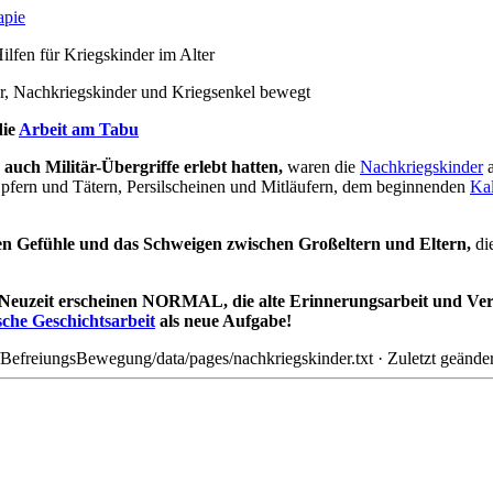
apie
lfen für Kriegskinder im Alter
r, Nachkriegskinder und Kriegsenkel bewegt
die
Arbeit am Tabu
auch Militär-Übergriffe erlebt hatten,
waren die
Nachkriegskinder
a
Opfern und Tätern, Persilscheinen und Mitläufern, dem beginnenden
Kal
nden Gefühle und das Schweigen zwischen Großeltern und Eltern,
die
len Neuzeit erscheinen NORMAL, die alte Erinnerungsarbeit und V
sche Geschichtsarbeit
als neue Aufgabe!
BefreiungsBewegung/data/pages/nachkriegskinder.txt
· Zuletzt geände