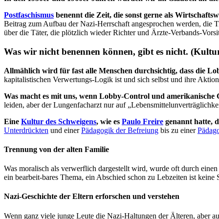
Postfaschismus
benennt die Zeit, die sonst gerne als Wirtschaftsw
Beitrag zum Aufbau der Nazi-Herrschaft angesprochen werden, die T
über die Täter, die plötzlich wieder Richter und Ärzte-Verbands-Vorsi
Was wir nicht benennen können, gibt es nicht. (Kultu
Allmählich wird für fast alle Menschen durchsichtig, dass die L
kapitalistischen Verwertungs-Logik ist und sich selbst und ihre Aktion
Was macht es mit uns, wenn Lobby-Control und amerikanische Ge
leiden, aber der Lungenfacharzt nur auf „Lebensmittelunverträglichkei
Eine
Kultur des Schweigens
, wie es
Paulo Freire
genannt hatte, de
Unterdrückten
und einer
Pädagogik der Befreiung
bis zu einer
Pädago
Trennung von der alten Familie
Was moralisch als verwerflich dargestellt wird, wurde oft durch eine
ein bearbeit-bares Thema, ein Abschied schon zu Lebzeiten ist keine S
Nazi-Geschichte der Eltern erforschen und verstehen
Wenn ganz viele junge Leute die Nazi-Haltungen der Älteren, aber auc