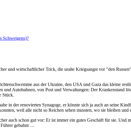
es Schweigens)?
ischer und wirtschaftlicher Trick, die uralte Kriegsangst vor "den Rus
richtenschwemme aus der Ukraine, den USA und Gaza das kleine restlich
 und Autobahnen, von Post und Verwaltungen: Der Krankenstand löst d
e Stück.
ahe in der renovierten Synagoge, er könnte sich ja auch an seine Kindhe
nnten, weil alle nicht so Reichen sehen mussten, wo sie bleiben un
icher auch schon gut vor: Er ist immer ein gutes Geschäft für sie. Und 
en Führer gebahnt …