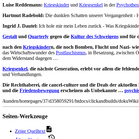
Luise Reddemann:
Kriegskinder
und
Kriegsenkel
in der
Psychother
Hartmut Radebold:
Die dunklen Schatten unserer Vergangenheit - Hi
Ingrid J. Dautel:
Ich hole mir mein Leben zurück - Was Kriegskinde
Gestalt
und
Quarterly
gegen die
Kultur des Schweigens
und für 
nach den
Kriegskinder
n, die noch Bomben, Flucht und Nazi- wie 
das Wirtschaftswunder des
Postfaschismus
, in Besatzung, zwischen 
dem Widerstand dagegen …
Kriegsenkel
, die nächste Generation, erlebt vor allem die fehle
und Verhandlungen.
Die Rechthaberei, die cancel-culture und die Deals der aktuel
und die
Friedensbewegung
erscheinen als Unbekannte …
psychi
/kunden/homepages/37/d358059291/htdocs/clickandbuilds/dokuWiki/
Seiten-Werkzeuge
Zeige Quelltext