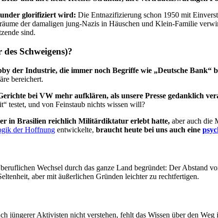
under glorifiziert wird:
Die Entnazifizierung schon 1950 mit Einverstä
räume der damaligen jung-Nazis in Häuschen und Klein-Familie verwir
tzende sind.
r des Schweigens)?
obby der Industrie, die immer noch Begriffe wie „Deutsche Bank“ 
äre bereichert.
richte bei VW mehr aufklären, als unsere Presse gedanklich vera
t“ testet, und von Feinstaub nichts wissen will?
r in Brasilien reichlich Militärdiktatur erlebt hatte,
aber auch die M
gik der Hoffnung
entwickelte,
braucht heute bei uns auch eine
psyc
n beruflichen Wechsel durch das ganze Land begründet: Der Abstand von
eltenheit, aber mit äußerlichen Gründen leichter zu rechtfertigen.
h jüngerer Aktivisten nicht verstehen, fehlt das Wissen über den Weg in