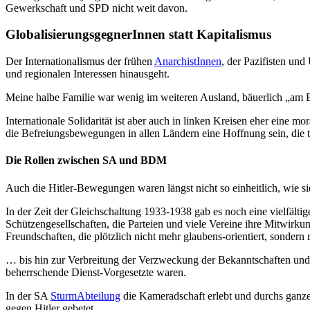
Gewerkschaft und SPD nicht weit davon.
GlobalisierungsgegnerInnen statt Kapitalismus
Der Internationalismus der frühen
AnarchistInnen
, der Pazifisten un
und regionalen Interessen hinausgeht.
Meine halbe Familie war wenig im weiteren Ausland, bäuerlich „am B
Internationale Solidarität ist aber auch in linken Kreisen eher ein
die Befreiungsbewegungen in allen Ländern eine Hoffnung sein, die 
Die Rollen zwischen SA und BDM
Auch die Hitler-Bewegungen waren längst nicht so einheitlich, wie si
In der Zeit der Gleichschaltung 1933-1938 gab es noch eine vielfält
Schützengesellschaften, die Parteien und viele Vereine ihre Mitwirk
Freundschaften, die plötzlich nicht mehr glaubens-orientiert, sonder
… bis hin zur Verbreitung der Verzweckung der Bekanntschaften un
beherrschende Dienst-Vorgesetzte waren.
In der SA
SturmAbteilung
die Kameradschaft erlebt und durchs ganz
gegen Hitler gebetet …