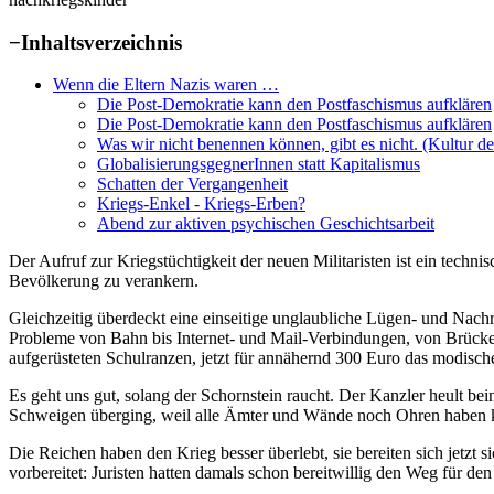
−
Inhaltsverzeichnis
Wenn die Eltern Nazis waren …
Die Post-Demokratie kann den Postfaschismus aufklären
Die Post-Demokratie kann den Postfaschismus aufklären
Was wir nicht benennen können, gibt es nicht. (Kultur d
GlobalisierungsgegnerInnen statt Kapitalismus
Schatten der Vergangenheit
Kriegs-Enkel - Kriegs-Erben?
Abend zur aktiven psychischen Geschichtsarbeit
Der Aufruf zur Kriegstüchtigkeit der neuen Militaristen ist ein techn
Bevölkerung zu verankern.
Gleichzeitig überdeckt eine einseitige unglaubliche Lügen- und Nach
Probleme von Bahn bis Internet- und Mail-Verbindungen, von Brücken
aufgerüsteten Schulranzen, jetzt für annähernd 300 Euro das modisch
Es geht uns gut, solang der Schornstein raucht. Der Kanzler heult bein
Schweigen überging, weil alle Ämter und Wände noch Ohren haben ko
Die Reichen haben den Krieg besser überlebt, sie bereiten sich jetzt s
vorbereitet: Juristen hatten damals schon bereitwillig den Weg für d