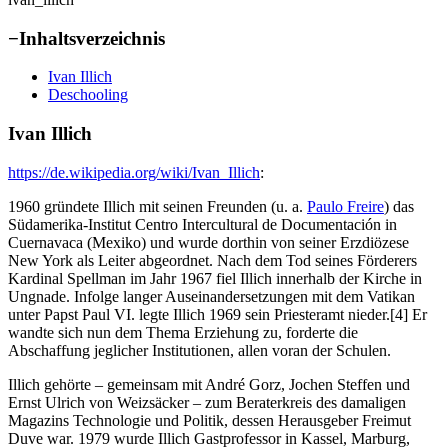
−
Inhaltsverzeichnis
Ivan Illich
Deschooling
Ivan Illich
https://de.wikipedia.org/wiki/Ivan_Illich
:
1960 gründete Illich mit seinen Freunden (u. a.
Paulo Freire
) das
Südamerika-Institut Centro Intercultural de Documentación in
Cuernavaca (Mexiko) und wurde dorthin von seiner Erzdiözese
New York als Leiter abgeordnet. Nach dem Tod seines Förderers
Kardinal Spellman im Jahr 1967 fiel Illich innerhalb der Kirche in
Ungnade. Infolge langer Auseinandersetzungen mit dem Vatikan
unter Papst Paul VI. legte Illich 1969 sein Priesteramt nieder.[4] Er
wandte sich nun dem Thema Erziehung zu, forderte die
Abschaffung jeglicher Institutionen, allen voran der Schulen.
Illich gehörte – gemeinsam mit André Gorz, Jochen Steffen und
Ernst Ulrich von Weizsäcker – zum Beraterkreis des damaligen
Magazins Technologie und Politik, dessen Herausgeber Freimut
Duve war. 1979 wurde Illich Gastprofessor in Kassel, Marburg,