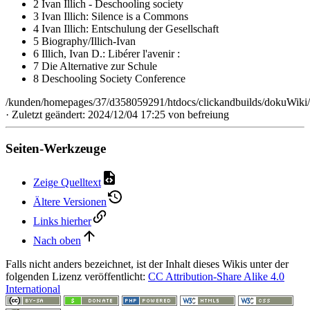
2 Ivan Illich - Deschooling society
3 Ivan Illich: Silence is a Commons
4 Ivan Illich: Entschulung der Gesellschaft
5 Biography/Illich-Ivan
6 Illich, Ivan D.: Libérer l'avenir :
7 Die Alternative zur Schule
8 Deschooling Society Conference
/kunden/homepages/37/d358059291/htdocs/clickandbuilds/dokuWiki/B
· Zuletzt geändert: 2024/12/04 17:25 von
befreiung
Seiten-Werkzeuge
Zeige Quelltext
Ältere Versionen
Links hierher
Nach oben
Falls nicht anders bezeichnet, ist der Inhalt dieses Wikis unter der
folgenden Lizenz veröffentlicht:
CC Attribution-Share Alike 4.0
International