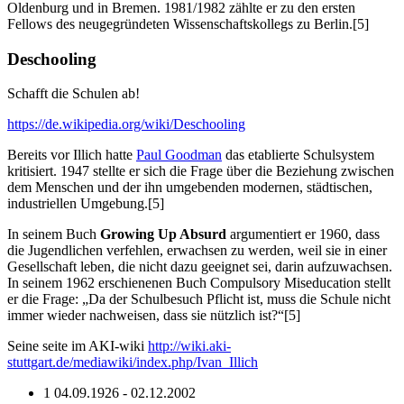
Oldenburg und in Bremen. 1981/1982 zählte er zu den ersten
Fellows des neugegründeten Wissenschaftskollegs zu Berlin.[5]
Deschooling
Schafft die Schulen ab!
https://de.wikipedia.org/wiki/Deschooling
Bereits vor Illich hatte
Paul Goodman
das etablierte Schulsystem
kritisiert. 1947 stellte er sich die Frage über die Beziehung zwischen
dem Menschen und der ihn umgebenden modernen, städtischen,
industriellen Umgebung.[5]
In seinem Buch
Growing Up Absurd
argumentiert er 1960, dass
die Jugendlichen verfehlen, erwachsen zu werden, weil sie in einer
Gesellschaft leben, die nicht dazu geeignet sei, darin aufzuwachsen.
In seinem 1962 erschienenen Buch Compulsory Miseducation stellt
er die Frage: „Da der Schulbesuch Pflicht ist, muss die Schule nicht
immer wieder nachweisen, dass sie nützlich ist?“[5]
Seine seite im AKI-wiki
http://wiki.aki-
stuttgart.de/mediawiki/index.php/Ivan_Illich
1 04.09.1926 - 02.12.2002