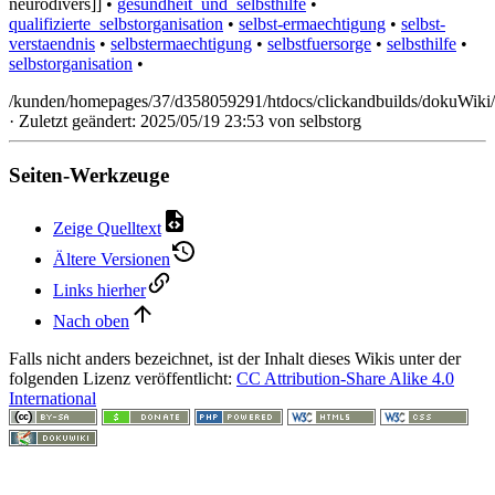
neurodivers]] •
gesundheit_und_selbsthilfe
•
qualifizierte_selbstorganisation
•
selbst-ermaechtigung
•
selbst-
verstaendnis
•
selbstermaechtigung
•
selbstfuersorge
•
selbsthilfe
•
selbstorganisation
•
/kunden/homepages/37/d358059291/htdocs/clickandbuilds/dokuWiki/B
· Zuletzt geändert: 2025/05/19 23:53 von
selbstorg
Seiten-Werkzeuge
Zeige Quelltext
Ältere Versionen
Links hierher
Nach oben
Falls nicht anders bezeichnet, ist der Inhalt dieses Wikis unter der
folgenden Lizenz veröffentlicht:
CC Attribution-Share Alike 4.0
International