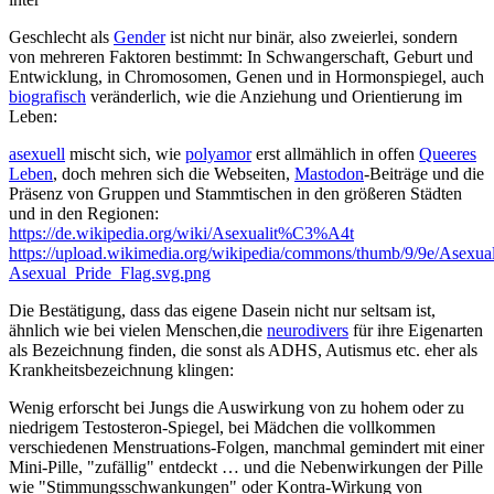
Geschlecht als
Gender
ist nicht nur binär, also zweierlei, sondern
von mehreren Faktoren bestimmt: In Schwangerschaft, Geburt und
Entwicklung, in Chromosomen, Genen und in Hormonspiegel, auch
biografisch
veränderlich, wie die Anziehung und Orientierung im
Leben:
asexuell
mischt sich, wie
polyamor
erst allmählich in offen
Queeres
Leben
, doch mehren sich die Webseiten,
Mastodon
-Beiträge und die
Präsenz von Gruppen und Stammtischen in den größeren Städten
und in den Regionen:
https://de.wikipedia.org/wiki/Asexualit%C3%A4t
https://upload.wikimedia.org/wikipedia/commons/thumb/9/9e/Asexua
Asexual_Pride_Flag.svg.png
Die Bestätigung, dass das eigene Dasein nicht nur seltsam ist,
ähnlich wie bei vielen Menschen,die
neurodivers
für ihre Eigenarten
als Bezeichnung finden, die sonst als ADHS, Autismus etc. eher als
Krankheitsbezeichnung klingen:
Wenig erforscht bei Jungs die Auswirkung von zu hohem oder zu
niedrigem Testosteron-Spiegel, bei Mädchen die vollkommen
verschiedenen Menstruations-Folgen, manchmal gemindert mit einer
Mini-Pille, "zufällig" entdeckt … und die Nebenwirkungen der Pille
wie "Stimmungsschwankungen" oder Kontra-Wirkung von