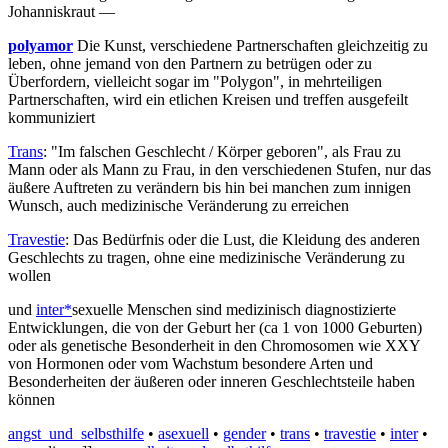
Johanniskraut —
polyamor
Die Kunst, verschiedene Partnerschaften gleichzeitig zu
leben, ohne jemand von den Partnern zu betrügen oder zu
Überfordern, vielleicht sogar im "Polygon", in mehrteiligen
Partnerschaften, wird ein etlichen Kreisen und treffen ausgefeilt
kommuniziert
Trans
: "Im falschen Geschlecht / Körper geboren", als Frau zu
Mann oder als Mann zu Frau, in den verschiedenen Stufen, nur das
äußere Auftreten zu verändern bis hin bei manchen zum innigen
Wunsch, auch medizinische Veränderung zu erreichen
Travestie
: Das Bedürfnis oder die Lust, die Kleidung des anderen
Geschlechts zu tragen, ohne eine medizinische Veränderung zu
wollen
und
inter*
sexuelle Menschen sind medizinisch diagnostizierte
Entwicklungen, die von der Geburt her (ca 1 von 1000 Geburten)
oder als genetische Besonderheit in den Chromosomen wie XXY
von Hormonen oder vom Wachstum besondere Arten und
Besonderheiten der äußeren oder inneren Geschlechtsteile haben
können
angst_und_selbsthilfe
•
asexuell
•
gender
•
trans
•
travestie
•
inter
•