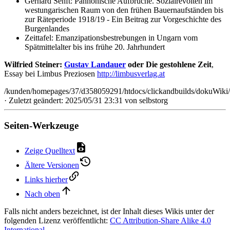
Gerhard Senft: Pannonische Aufbrüche. Sozialrevolten im
westungarischen Raum von den frühen Bauernaufständen bis
zur Räteperiode 1918/19 - Ein Beitrag zur Vorgeschichte des
Burgenlandes
Zeittafel: Emanzipationsbestrebungen in Ungarn vom
Spätmittelalter bis ins frühe 20. Jahrhundert
Wilfried Steiner:
Gustav Landauer
oder Die gestohlene Zeit
,
Essay bei Limbus Preziosen
http://limbusverlag.at
/kunden/homepages/37/d358059291/htdocs/clickandbuilds/dokuWiki
· Zuletzt geändert: 2025/05/31 23:31 von
selbstorg
Seiten-Werkzeuge
Zeige Quelltext
Ältere Versionen
Links hierher
Nach oben
Falls nicht anders bezeichnet, ist der Inhalt dieses Wikis unter der
folgenden Lizenz veröffentlicht:
CC Attribution-Share Alike 4.0
International