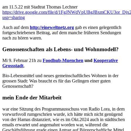
am 11.5.22 mit Stadtrat Thomas Lechner
https://drive.google.com/file/d/1FgJNWdVpUBgJBxmCKU3or_Dj
usp=sharing
Auch auf dem
http://eineweltnetz.org
gab es einen gelegentlich
fortgeschriebenen Beitrag, auf dem manche früheren Sendungen
nach zu hören waren.
Genossenschaften als Lebens- und Wohnmodell?
Mi 9. Februar 21h zu
Foodhub-Muenchen
und
Kooperative
Grossstadt
,
Bio-Lebensmittel und neues gemeinschaftliches Wohnen in der
grossen Stadt: Was braucht es für das Gelingen einer guten
Genossenschaft?
mein Ende der Mitarbeit
war eine Sitzung des Programmausschuss von Radio Lora, in dem
vorwurfsvoll rumgeschrien wurde, ich hätte mich nicht genügend
von der Hamas distanziert, wie es im Okt.2024 auch in städtischen
emails erwartet und angemahnt worden war, während die
Geschäftsführung grade einen Antrag auf Bürgerschaftliche Mittel