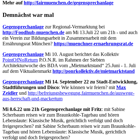
Mehr auf
http://fairmuenchen.de/gegensprechanlage
Demnächst war mal
Gegensprechanlage
zur Regional-Vermarktung bei
http://Foodhub-muenchen.de
am Mi 13.Juli 22 um 21h - und auch
ein Verein zur Bildungsarbeit in Zusammenarbeit mit dem
Ernährungsrat München?
https://muenchner-ernaehrungsrat.de
Gegensprechanlage
Mi 10. August berichtet das Kollektiv
PointOfNoReturn
P.O.N.R. im Rahmen der Siebten
Architekturwoche des BDA vom „Mietmarktstand“ 25.Juni - 1. Juli
auf dem Viktualienmarkt
http://ponrkollektiv.de/mietmarktstand
Gegensprechanlage
Mi 14. September 22 zu Stadt-Entwicklung,
Stadtführungen und Disco
: Wie können wir feiern? mit
Max
Zeidler
und
http://befreiungsbewegung.fairmuenchen.de/auswege-
aus-herrschaft-und-mackertum
Mi 8.6.22 um 21h Gegensprechanlage mit Fritz
: mit Sabine
Scherbaum reisen wir zum Braunkohle-Tagebau und hören
Lebenslaute: Klassische Musik, gerichtlich verfolgt und doch
freigesprochen? mit Sabine Scherbaum reisen wir zum Braunkohle-
Tagebau und hören Lebenslaute: Klassische Musik, gerichtlich
verfolgt und doch freigesprochen?