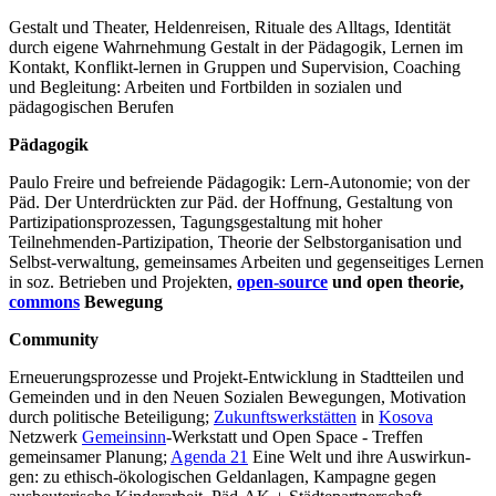
Gestalt und Theater, Heldenreisen, Rituale des Alltags, Identität
durch eigene Wahrnehmung Gestalt in der Pädagogik, Lernen im
Kontakt, Konflikt-lernen in Gruppen und Supervision, Coaching
und Begleitung: Arbeiten und Fort­bilden in sozialen und
pädagogischen Berufen
Pädagogik
Paulo Freire und befreiende Pädagogik: Lern-Autonomie; von der
Päd. Der Unterdrückten zur Päd. der Hoffnung, Gestaltung von
Partizipations­prozessen, Tagungsgestaltung mit hoher
Teilnehmenden-Partizipation, Theorie der Selbstorganisation und
Selbst-verwaltung, gemeinsames Arbeiten und gegenseitiges Lernen
in soz. Betrieben und Projekten,
open-source
und open theorie,
commons
Bewegung
Community
Erneuerungsprozesse und Projekt-Entwicklung in Stadtteilen und
Gemeinden und in den Neuen Sozialen Bewegungen, Motivation
durch politische Beteiligung;
Zukunftswerkstätten
in
Kosova
Netzwerk
Gemeinsinn
-Werk­statt und Open Space - Treffen
gemeinsamer Planung;
Agenda 21
Eine Welt und ihre Aus­wirkun­
gen: zu ethisch-ökologischen Geld­anlagen, Kampagne gegen