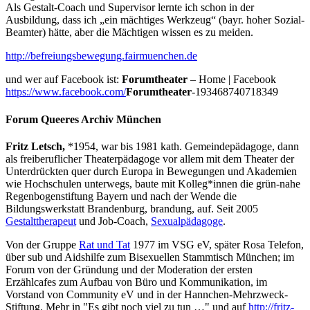
Als Gestalt-Coach und Supervisor lernte ich schon in der
Ausbildung, dass ich „ein mächtiges Werkzeug“ (bayr. hoher Sozial-
Beamter) hätte, aber die Mächtigen wissen es zu meiden.
http://befreiungsbewegung.fairmuenchen.de
und wer auf Facebook ist:
Forumtheater
– Home | Facebook
https://www.facebook.com/
Forumtheater
-193468740718349
Forum Queeres Archiv München
Fritz Letsch,
*1954, war bis 1981 kath. Gemeindepädagoge, dann
als freiberuflicher Theaterpädagoge vor allem mit dem Theater der
Unterdrückten quer durch Europa in Bewegungen und Akademien
wie Hochschulen unterwegs, baute mit Kolleg*innen die grün-nahe
Regenbogenstiftung Bayern und nach der Wende die
Bildungswerkstatt Brandenburg, brandung, auf. Seit 2005
Gestalttherapeut
und Job-Coach,
Sexualpädagoge
.
Von der Gruppe
Rat und Tat
1977 im VSG eV, später Rosa Telefon,
über sub und Aidshilfe zum Bisexuellen Stammtisch München; im
Forum von der Gründung und der Moderation der ersten
Erzählcafes zum Aufbau von Büro und Kommunikation, im
Vorstand von Community eV und in der Hannchen-Mehrzweck-
Stiftung. Mehr in "Es gibt noch viel zu tun …" und auf
http://fritz-