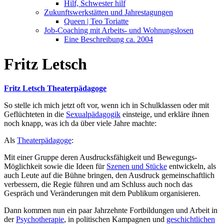
Hilf, Schwester hilf
Zukunftswerkstätten und Jahrestagungen
Queen | Teo Toriatte
Job-Coaching mit Arbeits- und Wohnungslosen
Eine Beschreibung ca. 2004
Fritz Letsch
Fritz Letsch Theaterpädagoge
So stelle ich mich jetzt oft vor, wenn ich in Schulklassen oder mit
Geflüchteten in die
Sexualpädagogik
einsteige, und erkläre ihnen
noch knapp, was ich da über viele Jahre machte:
Als
Theaterpädagoge
:
Mit einer Gruppe deren Ausdrucksfähigkeit und Bewegungs-
Möglichkeit sowie die Ideen für
Szenen und Stücke
entwickeln, als
auch Leute auf die Bühne bringen, den Ausdruck gemeinschaftlich
verbessern, die Regie führen und am Schluss auch noch das
Gespräch und Veränderungen mit dem Publikum organisieren.
Dann kommen nun ein paar Jahrzehnte Fortbildungen und Arbeit in
der
Psychotherapie
, in politischen Kampagnen und
geschichtlichen