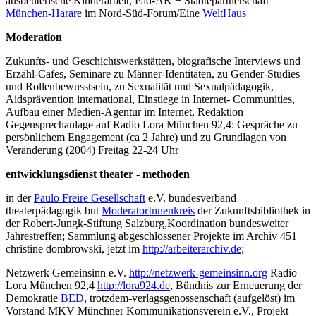
ausbeuterische Kinderarbeit, Päd-AK + Städtepartnerschaft
München
-
Harare
im Nord-Süd-Forum/Eine
WeltHaus
Moderation
Zukunfts- und Geschichtswerkstätten, biografische Interviews und
Erzähl-Cafes, Seminare zu Männer-Identitäten, zu Gender-Studies
und Rollenbewusstsein, zu Sexualität und Sexualpädagogik,
Aidsprävention inter­national, Einstiege in Internet- Communities,
Aufbau einer Medien-Agentur im Internet, Redaktion
Gegensprechanlage auf Radio Lora München 92,4: Gespräche zu
persönlichem Engagement (ca 2 Jahre) und zu Grundlagen von
Veränderung (2004) Freitag 22-24 Uhr
entwicklungsdienst theater - methoden
in der
Paulo Freire Gesellschaft
e.V. bundesverband
theaterpädagogik but
ModeratorInnenkreis
der Zukunftsbibliothek in
der Robert-Jungk-Stiftung Salzburg,Koordination bundesweiter
Jahrestreffen; Sammlung abgeschlossener Projekte im Archiv 451
christine dombrowski, jetzt im
http://arbeiterarchiv.de
;
Netzwerk Gemeinsinn e.V.
http://netzwerk-gemeinsinn.org
Radio
Lora München 92,4
http://lora924.de
, Bündnis zur Erneuerung der
Demokratie
BED
, trotzdem-verlagsgenossenschaft (aufgelöst) im
Vorstand MKV Münchner Kommunikationsverein e.V., Projekt