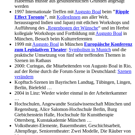
Habermas musste aus gesundheitlichen Gründen abgesagt
werden
1997 Internationale Treffen mit
Augusto Boal
beim
"
Ripple
Effect Toronto
"
, mit
KollegInnen
aus aller Welt,
herausragend Indien und Japan) mit etlichen Workshops und
Aufführung des „
Regenbogen der Wünsche
“ und im Herbst
kollegiale Workshops und Fortbildung mit
Augusto Boal
in
München, Besuch beim Kulturreferenten
1999 mit
Augusto Boal
in München
Europäische Konferenz
zum Legislativen Theater
:
Symbolism in Munich
und die
praktische Umsetzung von fünf sehr treffenden Themen in
Szenen im Rathaus
2000: Curingas, die Mitarbeitenden von Augusto Boal in Rio,
auf der Reise durch die Forum-Szene in Deutschland:
Szenen
verändern
Kopftuch-Szenen im Bayrischen Landtag, Tübingen, Lingen,
Berlin, Bielefeld …
2004 in Linz: Wieder wieder einmal in der Arbeiterkammer
…
Hochschulen, Angewandte Sozialwissenschaft München und
Regensburg, Alice Salomon-Hochschule Berlin, Burg
Giebichenstein Halle, Hochschule für Kunsttherapie
Ottersberg, Kunstakademie München …
Volkstheater-Elemente, Bauerntheater, Geschichtsarbeit,
Altenpflege, Seniorentheater: Zwei Modelle, Die Räuber von