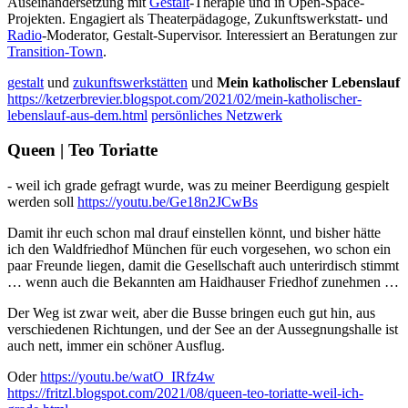
Auseinander­set­zung mit
Gestalt
-Therapie und in Open-Space-
Projekten. Engagiert als Theaterpädagoge, Zukunftswerkstatt- und
Radio
-Moderator, Gestalt-Supervisor. Interessiert an Beratungen zur
Transition-Town
.
gestalt
und
zukunftswerkstätten
und
Mein katholischer Lebenslauf
https://ketzerbrevier.blogspot.com/2021/02/mein-katholischer-
lebenslauf-aus-dem.html
persönliches Netzwerk
Queen | Teo Toriatte
- weil ich grade gefragt wurde, was zu meiner Beerdigung gespielt
werden soll
https://youtu.be/Ge18n2JCwBs
Damit ihr euch schon mal drauf einstellen könnt, und bisher hätte
ich den Waldfriedhof München für euch vorgesehen, wo schon ein
paar Freunde liegen, damit die Gesellschaft auch unterirdisch stimmt
… wenn auch die Bekannten am Haidhauser Friedhof zunehmen …
Der Weg ist zwar weit, aber die Busse bringen euch gut hin, aus
verschiedenen Richtungen, und der See an der Aussegnungshalle ist
auch nett, immer ein schöner Ausflug.
Oder
https://youtu.be/watO_IRfz4w
https://fritzl.blogspot.com/2021/08/queen-teo-toriatte-weil-ich-