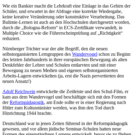
Wie ein Bankier macht die Lehrkraft eine Einlage in das Gehirn der
Schüler, und erwartet in der Abfrage eine korrekte Wiedergabe,
keine kreative Veränderung oder konstruktive Verarbeitung. Das
Bulimie-Lernen ist auch an den Hochschulen durchgesetzt worden,
durch die „Bologna-Reform“ in ECS-Zertifikate verwandelt, in
Multiple Choice wie die Führerscheinprüfung auf „Richtigkeit“
reduziert.
Nürnberger Trichter war der alte Begriff, den die neuen
selbstorganisierten Lerngruppen des
Wandervogel
schon zu Beginn
des letzten Jahrhunderts in ihrer europäischen Bewegung als alten
Denkfehler der Lehrer und Schulen entlarvten und mit einer
Bewegung zu neuen Medien und eigenen selbstorganisierten
Arbeits-Lagern entwickelten (ja, erst die Nazis pervertierten den
neuen Ansatz!)
Adolf Reichwein
entwickelte die Zeitleiste und den Schul-Film, er
kam aus dem Wandervogel und beschäftigte sich mit den Formen
der
Reformpädagogik
, am Ende sollte er in einer Regierung nach
Hitler zum Kultusminister werden, was ihm den Tod durch
Hinrichtung 1944 brachte.
Deutschland war in jenen Zeiten führend in der Reformpädagogik
gewesen, und vor allem jüdische Seminar-Schulen hatten neue
Formen des eigenständigen Lernens entwickelt, bevor sie zu fliehen