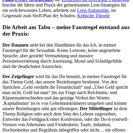
brachte die Ideen und Praxis der gemeinsamen Lern-Strategien für
ein welt-bewusstes Leben, arbeitete zur
Lern-Autonomie
, im
Gegensatz zum Stoff-Plan der Schulen.
Kritische Theorie
Die Arbeit am Tabu – meine Faustregel entstand aus
der Praxis:
Der Daumen
steht bei den Handlinien für das Ich, in meiner
Faustregel für die Sexualität. Keine Lernorte, keine angenehme
Sprache, aber gezielte Vermarktung und massive
Personenzerstörung durch Anreizung, Moral und Schuldgefühle
sind die deutlichsten Anzeichen.
Der Zeigefinger
wird für das Du benutzt, in meiner Faustregel für
das Thema Geld, das unsere Beziehungen bestimmt. Von den
Sprüchen „Geld verdirbt die Freundschaft“ und „Über Geld spricht
man nicht, Geld hat man“ bis zur Frage nach Reichtums- und
Klassenunterschieden und das geistige Verbot des Wortes
‚Kapitalismus‘ ist es von Geheimniskrämerei umgeben und könnte
unsere Beziehungen sehr gut offenlegen.
Der Mittelfinger
ist dem
Thema Religion oder auch dem Sinn des Lebens zugeordnet.
Entweder das Fertigpack einer Konfession, oder die Do-it-yourself-
Version von Atheismus und Freidenkern; Taufe, Initiation,
Hochzeitsritus und Begräbnis inbegriffen oder nicht… ein offenes