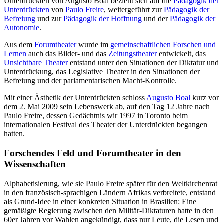
Unterdrückten von Augusto Boal bezieht sich auf die
Pädagogik der
Unterdrückten
von
Paulo Freire
, weitergeführt zur
Pädagogik der
Befreiung
und zur
Pädagogik der Hoffnung
und der
Pädagogik der
Autonomie
.
Aus dem
Forumtheater
wurde im
gemeinschaftlichen Forschen und
Lernen
auch das Bilder- und das
Zeitungstheater
entwickelt, das
Unsichtbare Theater
entstand unter den Situationen der Diktatur und
Unterdrückung, das Legislative Theater in den Situationen der
Befreiung und der parlamentarischen Macht-Kontrolle.
Mit einer Ästhetik der Unterdrückten schloss
Augusto Boal
kurz vor
dem 2. Mai 2009 sein Lebenswerk ab, auf den Tag 12 Jahre nach
Paulo Freire, dessen Gedächtnis wir 1997 in Toronto beim
internationalen Festival des Theater der Unterdrückten begangen
hatten.
Forschendes Feld und Forumtheater in den
Wissenschaften
Alphabetisierung, wie sie Paulo Freire später für den Weltkirchenrat
in den französisch-sprachigen Ländern Afrikas verbreitete, entstand
als Grund-Idee in einer konkreten Situation in Brasilien: Eine
gemäßigte Regierung zwischen den Militär-Diktaturen hatte in den
60er Jahren vor Wahlen angekündigt, dass nur Leute, die Lesen und