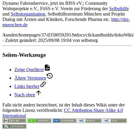
Dynamo Fahrradservice, jetzt im BISS eV.; Community
Wohnprojekte e.V., FöSS e.V. Verein zur Förderung der
Selbsthilfe
und
Selbstorganisation
, Selbsthilfezentrum München und Projekt
Dialog mit Ärzten und Kliniken, Forschende Pharma etc.
http://shz-
muenchen.de
/kunden/homepages/37/d358059291/htdocs/clickandbuilds/dokuWiki/B
· Zuletzt geändert: 2025/09/08 19:04 von
selbstorg
Seiten-Werkzeuge
Zeige Quelltext
Ältere Versionen
Links hierher
Nach oben
Falls nicht anders bezeichnet, ist der Inhalt dieses Wikis unter der
folgenden Lizenz veröffentlicht:
CC Attribution-Share Alike 4.0
International