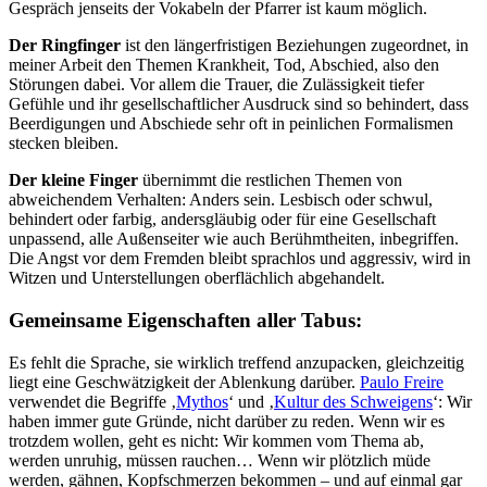
Gespräch jenseits der Vokabeln der Pfarrer ist kaum möglich.
Der Ringfinger
ist den längerfristigen Beziehungen zugeordnet, in
meiner Arbeit den Themen Krankheit, Tod, Abschied, also den
Störungen dabei. Vor allem die Trauer, die Zulässigkeit tiefer
Gefühle und ihr gesellschaftlicher Ausdruck sind so behindert, dass
Beerdigungen und Abschiede sehr oft in peinlichen Formalismen
stecken bleiben.
Der kleine Finger
übernimmt die restlichen Themen von
abweichendem Verhalten: Anders sein. Lesbisch oder schwul,
behindert oder farbig, andersgläubig oder für eine Gesellschaft
unpassend, alle Außenseiter wie auch Berühmtheiten, inbegriffen.
Die Angst vor dem Fremden bleibt sprachlos und aggressiv, wird in
Witzen und Unterstellungen oberflächlich abgehandelt.
Gemeinsame Eigenschaften aller Tabus:
Es fehlt die Sprache, sie wirklich treffend anzupacken, gleichzeitig
liegt eine Geschwätzigkeit der Ablenkung darüber.
Paulo Freire
verwendet die Begriffe ‚
Mythos
‘ und ‚
Kultur des Schweigens
‘: Wir
haben immer gute Gründe, nicht darüber zu reden. Wenn wir es
trotzdem wollen, geht es nicht: Wir kommen vom Thema ab,
werden unruhig, müssen rauchen… Wenn wir plötzlich müde
werden, gähnen, Kopfschmerzen bekommen – und auf einmal gar