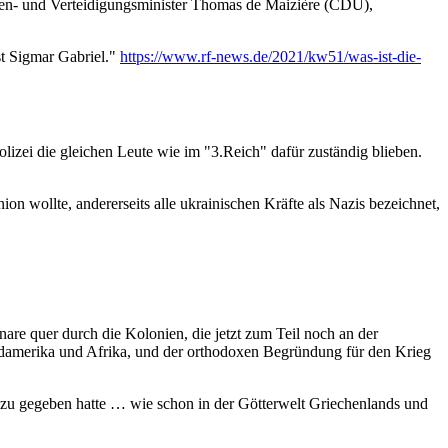
nen- und Verteidigungsminister Thomas de Maizière (CDU),
st Sigmar Gabriel."
https://www.rf-news.de/2021/kw51/was-ist-die-
Polizei die gleichen Leute wie im "3.Reich" dafür zuständig blieben.
nion wollte, andererseits alle ukrainischen Kräfte als Nazis bezeichnet,
nare quer durch die Kolonien, die jetzt zum Teil noch an der
Südamerika und Afrika, und der orthodoxen Begründung für den Krieg
 dazu gegeben hatte … wie schon in der Götterwelt Griechenlands und