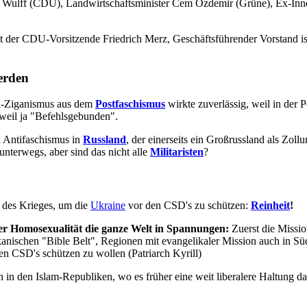
an Wulff (CDU), Landwirtschaftsminister Cem Özdemir (Grüne), Ex-In
ist der CDU-Vorsitzende Friedrich Merz, Geschäftsführender Vorstand i
erden
ti-Ziganismus aus dem
Postfaschismus
wirkte zuverlässig, weil in der 
 weil ja "Befehlsgebunden".
n Antifaschismus in
Russland
, der einerseits ein Großrussland als Zollu
unterwegs, aber sind das nicht alle
Militaristen
?
t des Krieges, um die
Ukraine
vor den CSD's zu schützen:
Reinheit
!
der Homosexualität die ganze Welt in Spannungen:
Zuerst die Missio
ikanischen "Bible Belt", Regionen mit evangelikaler Mission auch in 
hen CSD's schützen zu wollen (Patriarch Kyrill)
ch in den Islam-Republiken, wo es früher eine weit liberalere Haltung