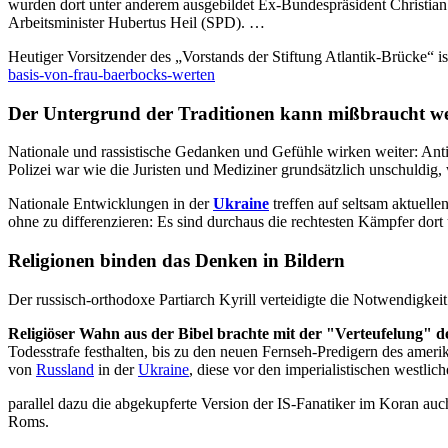
wurden dort unter anderem ausgebildet Ex-Bundespräsident Christi
Arbeitsminister Hubertus Heil (SPD). …
Heutiger Vorsitzender des „Vorstands der Stiftung Atlantik-Brücke“ 
basis-von-frau-baerbocks-werten
Der Untergrund der Traditionen kann mißbraucht w
Nationale und rassistische Gedanken und Gefühle wirken weiter: An
Polizei war wie die Juristen und Mediziner grundsätzlich unschuldig,
Nationale Entwicklungen in der
Ukraine
treffen auf seltsam aktuelle
ohne zu differenzieren: Es sind durchaus die rechtesten Kämpfer dort 
Religionen binden das Denken in Bildern
Der russisch-orthodoxe Partiarch Kyrill verteidigte die Notwendigkei
Religiöser Wahn aus der Bibel brachte mit der "Verteufelung" 
Todesstrafe festhalten, bis zu den neuen Fernseh-Predigern des amer
von
Russland
in der
Ukraine
, diese vor den imperialistischen westlic
parallel dazu die abgekupferte Version der IS-Fanatiker im Koran au
Roms.