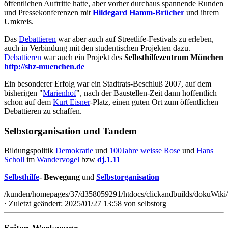
öffentlichen Auftritte hatte, aber vorher durchaus spannende Runden
und Pressekonferenzen mit
Hildegard Hamm-Brücher
und ihrem
Umkreis.
Das
Debattieren
war aber auch auf Streetlife-Festivals zu erleben,
auch in Verbindung mit den studentischen Projekten dazu.
Debattieren
war auch ein Projekt des
Selbsthilfezentrum München
http://shz-muenchen.de
Ein besonderer Erfolg war ein Stadtrats-Beschluß 2007, auf dem
bisherigen "
Marienhof
", nach der Baustellen-Zeit dann hoffentlich
schon auf dem
Kurt Eisner
-Platz, einen guten Ort zum öffentlichen
Debattieren zu schaffen.
Selbstorganisation und Tandem
Bildungspolitik
Demokratie
und
100Jahre
weisse Rose
und
Hans
Scholl
im
Wandervogel
bzw
dj.1.11
Selbsthilfe
- Bewegung
und
Selbstorganisation
/kunden/homepages/37/d358059291/htdocs/clickandbuilds/dokuWiki/B
· Zuletzt geändert: 2025/01/27 13:58 von
selbstorg