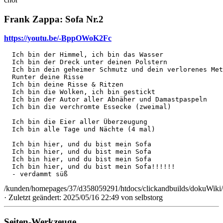
Frank Zappa: Sofa Nr.2
https://youtu.be/-BppOWoK2Fc
  Ich bin der Himmel, ich bin das Wasser

  Ich bin der Dreck unter deinen Polstern

  Ich bin dein geheimer Schmutz und dein verlorenes Met
  Runter deine Risse

  Ich bin deine Risse & Ritzen

  Ich bin die Wolken, ich bin gestickt

  Ich bin der Autor aller Abnäher und Damastpaspeln

  Ich bin die verchromte Essecke (zweimal)

  Ich bin die Eier aller Überzeugung 

  Ich bin alle Tage und Nächte (4 mal)

  Ich bin hier, und du bist mein Sofa

  Ich bin hier, und du bist mein Sofa

  Ich bin hier, und du bist mein Sofa

  Ich bin hier, und du bist mein Sofa!!!!!!

  - verdammt süß
/kunden/homepages/37/d358059291/htdocs/clickandbuilds/dokuWiki/
· Zuletzt geändert: 2025/05/16 22:49 von
selbstorg
Seiten-Werkzeuge