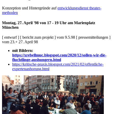
Konzeption und Hintergründe auf
entwicklungsdienst theater-
methoden
Montag, 27. April '98 von 17 - 19 Uhr am Marienplatz
München
[ entwurf ] [ bericht zum projekt ] vom 9.5.98 [ pressemitteilungen ]
vom 23.+ 27. April 98
mit Bildern:
https://xrebellmuc.blogspot.com/2020/12/sollen-wir-die-
fluchtlinge-aushungern.html
https://kritische-praxis.blogspot.com/2021/02/offentliche-
expertenanhorung.html