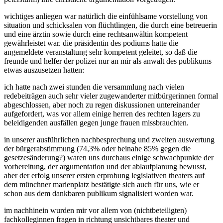
wichtiges anliegen war natürlich die einfühlsame vorstellung von
situation und schicksalen von flüchtlingen, die durch eine betreuerin
und eine ärztin sowie durch eine rechtsanwältin kompetent
gewährleistet war. die präsidentin des podiums hatte die
angemeldete veranstaltung sehr kompetent geleitet, so daß die
freunde und helfer der polizei nur an mir als anwalt des publikums
etwas auszusetzen hatten:
ich hatte nach zwei stunden die versammlung nach vielen
redebeiträgen auch sehr vieler zugewanderter mitbürgerinnen formal
abgeschlossen, aber noch zu regen diskussionen untereinander
aufgefordert, was vor allem einige herren des rechten lagers zu
beleidigenden ausfällen gegen junge frauen missbrauchten.
in unserer ausführlichen nachbesprechung und zweiten auswertung
der bürgerabstimmung (74,3% oder beinahe 85% gegen die
gesetzesänderung?) waren uns durchaus einige schwachpunkte der
vorbereitung, der argumentation und der ablaufplanung bewusst,
aber der erfolg unserer ersten erprobung legislativen theaters auf
dem münchner marienplatz bestätigte sich auch für uns, wie er
schon aus dem dankbaren publikum signalisiert worden war.
im nachhinein wurden mir vor allem von (nichtbeteiligten)
fachkolleginnen fragen in richtung unsichtbares theater und