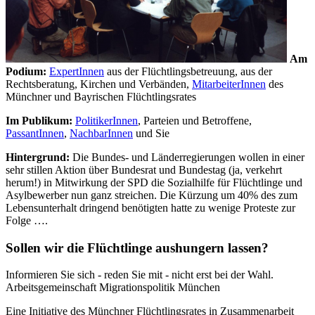
Am
Podium:
ExpertInnen
aus der Flüchtlingsbetreuung, aus der
Rechtsberatung, Kirchen und Verbänden,
MitarbeiterInnen
des
Münchner und Bayrischen Flüchtlingsrates
Im Publikum:
PolitikerInnen
, Parteien und Betroffene,
PassantInnen
,
NachbarInnen
und Sie
Hintergrund:
Die Bundes- und Länderregierungen wollen in einer
sehr stillen Aktion über Bundesrat und Bundestag (ja, verkehrt
herum!) in Mitwirkung der SPD die Sozialhilfe für Flüchtlinge und
Asylbewerber nun ganz streichen. Die Kürzung um 40% des zum
Lebensunterhalt dringend benötigten hatte zu wenige Proteste zur
Folge ….
Sollen wir die Flüchtlinge aushungern lassen?
Informieren Sie sich - reden Sie mit - nicht erst bei der Wahl.
Arbeitsgemeinschaft Migrationspolitik München
Eine Initiative des Münchner Flüchtlingsrates in Zusammenarbeit