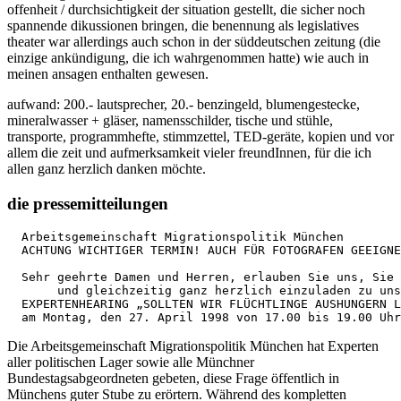
offenheit / durchsichtigkeit der situation gestellt, die sicher noch
spannende dikussionen bringen, die benennung als legislatives
theater war allerdings auch schon in der süddeutschen zeitung (die
einzige ankündigung, die ich wahrgenommen hatte) wie auch in
meinen ansagen enthalten gewesen.
aufwand: 200.- lautsprecher, 20.- benzingeld, blumengestecke,
mineralwasser + gläser, namensschilder, tische und stühle,
transporte, programmhefte, stimmzettel, TED-geräte, kopien und vor
allem die zeit und aufmerksamkeit vieler freundInnen, für die ich
allen ganz herzlich danken möchte.
die pressemitteilungen
  Arbeitsgemeinschaft Migrationspolitik München

  ACHTUNG WICHTIGER TERMIN! AUCH FÜR FOTOGRAFEN GEEIGNE
  Sehr geehrte Damen und Herren, erlauben Sie uns, Sie 
       und gleichzeitig ganz herzlich einzuladen zu uns
  EXPERTENHEARING „SOLLTEN WIR FLÜCHTLINGE AUSHUNGERN L
  am Montag, den 27. April 1998 von 17.00 bis 19.00 Uhr
Die Arbeitsgemeinschaft Migrationspolitik München hat Experten
aller politischen Lager sowie alle Münchner
Bundestagsabgeordneten gebeten, diese Frage öffentlich in
Münchens guter Stube zu erörtern. Während des kompletten