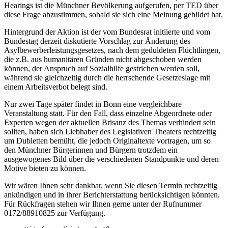
Hearings ist die Münchner Bevölkerung aufgerufen, per TED über
diese Frage abzustimmen, sobald sie sich eine Meinung gebildet hat.
Hintergrund der Aktion ist der vom Bundesrat initiierte und vom
Bundestag derzeit diskutierte Vorschlag zur Änderung des
Asylbewerberleistungsgesetzes, nach dem geduldeten Flüchtlingen,
die z.B. aus humanitären Gründen nicht abgeschoben werden
können, der Anspruch auf Sozialhilfe gestrichen werden soll,
während sie gleichzeitig durch die herrschende Gesetzeslage mit
einem Arbeitsverbot belegt sind.
Nur zwei Tage später findet in Bonn eine vergleichbare
Veranstaltung statt. Für den Fall, dass einzelne Abgeordnete oder
Experten wegen der aktuellen Brisanz des Themas verhindert sein
sollten, haben sich Liebhaber des Legislativen Theaters rechtzeitig
um Dubletten bemüht, die jedoch Originaltexte vortragen, um so
den Münchner Bürgerinnen und Bürgern trotzdem ein
ausgewogenes Bild über die verschiedenen Standpunkte und deren
Motive bieten zu können.
Wir wären Ihnen sehr dankbar, wenn Sie diesen Termin rechtzeitig
ankündigen und in ihrer Berichterstattung berücksichtigen könnten.
Für Rückfragen stehen wir Ihnen gerne unter der Rufnummer
0172/88910825 zur Verfügung.