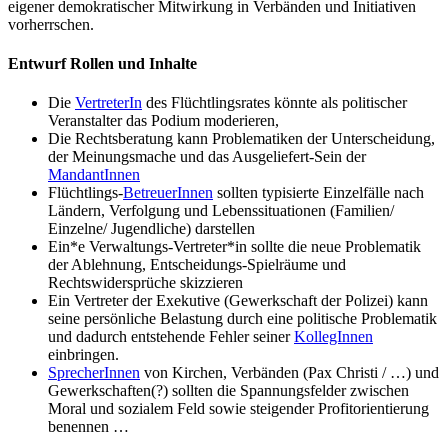
eigener demokratischer Mitwirkung in Verbänden und Initiativen
vorherrschen.
Entwurf Rollen und Inhalte
Die
VertreterIn
des Flüchtlingsrates könnte als politischer
Veranstalter das Podium moderieren,
Die Rechtsberatung kann Problematiken der Unterscheidung,
der Meinungsmache und das Ausgeliefert-Sein der
MandantInnen
Flüchtlings-
BetreuerInnen
sollten typisierte Einzelfälle nach
Ländern, Verfolgung und Lebenssituationen (Familien/
Einzelne/ Jugendliche) darstellen
Ein*e Verwaltungs-Vertreter*in sollte die neue Problematik
der Ablehnung, Entscheidungs-Spielräume und
Rechtswidersprüche skizzieren
Ein Vertreter der Exekutive (Gewerkschaft der Polizei) kann
seine persönliche Belastung durch eine politische Problematik
und dadurch entstehende Fehler seiner
KollegInnen
einbringen.
SprecherInnen
von Kirchen, Verbänden (Pax Christi / …) und
Gewerkschaften(?) sollten die Spannungsfelder zwischen
Moral und sozialem Feld sowie steigender Profitorientierung
benennen …