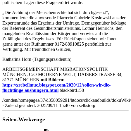
politischen Lager diese Frage erörtet wurde.
„Die Achtung der Menschenrechte hat sich durchgesetzt“,
kommentierte die anwesende Pfarrerin Gabriele Koslowski aus der
Expertenrunde das Ergebnis der Umfrage. Demgegenüber beklagte
der Referent des Gesundheitsministeriums, Lothar Heinrichs, den
mangelnden Realitätssinn der Bürger und verwies auf die
Zufälligkeit des Ergebnisses. Für Rückfragen stehen wir Ihnen
gerne unter der Rufnummer 0172/88910825 persönlich zur
Verfügung. Mit freundlichen Grüßen,
Katharina Horn (Tagungspräsidentin)
ARBEITSGEMEINSCHAFT MIGRATIONSPOLITIK
MÜNCHEN, C/O MODERNE WELT, DAISERSTRASSE 34,
81371 MÜNCHEN
mit Bildern:
https://xrebellmuc.blogspot.com/2020/12/sollen-wir-die-
fluchtlinge-aushungern.html
blackbird158
/kunden/homepages/37/d358059291/htdocs/clickandbuilds/dokuWiki/
· Zuletzt geändert: 2025/09/11 15:40 von
selbstorg
Seiten-Werkzeuge