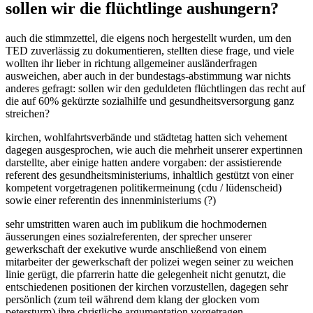
sollen wir die flüchtlinge aushungern?
auch die stimmzettel, die eigens noch hergestellt wurden, um den
TED zuverlässig zu dokumentieren, stellten diese frage, und viele
wollten ihr lieber in richtung allgemeiner ausländerfragen
ausweichen, aber auch in der bundestags-abstimmung war nichts
anderes gefragt: sollen wir den geduldeten flüchtlingen das recht auf
die auf 60% gekürzte sozialhilfe und gesundheitsversorgung ganz
streichen?
kirchen, wohlfahrtsverbände und städtetag hatten sich vehement
dagegen ausgesprochen, wie auch die mehrheit unserer expertinnen
darstellte, aber einige hatten andere vorgaben: der assistierende
referent des gesundheitsministeriums, inhaltlich gestützt von einer
kompetent vorgetragenen politikermeinung (cdu / lüdenscheid)
sowie einer referentin des innenministeriums (?)
sehr umstritten waren auch im publikum die hochmodernen
äusserungen eines sozialreferenten, der sprecher unserer
gewerkschaft der exekutive wurde anschließend von einem
mitarbeiter der gewerkschaft der polizei wegen seiner zu weichen
linie gerügt, die pfarrerin hatte die gelegenheit nicht genutzt, die
entschiedenen positionen der kirchen vorzustellen, dagegen sehr
persönlich (zum teil während dem klang der glocken vom
petersturm) ihre christliche argumentation vorgetragen.