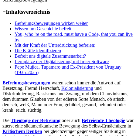
−
Inhaltsverzeichnis
Befreiungsbewegungen wirken weiter
Wissen um Geschichte befreit
You, who 're on the road, must have a Code, that you can live
by
Mit der Kraft der Unterdrückung befreien:
Die Kräfte identifizieren
Befreit uns digitale Zusammenarbeit?
Lernplätze der Digitalisierung mit freier Software
Pepe Mujica, Tupamaro und Ex-Präsident von Uruguay
(1935-2025)
Befreiungsbewegungen
waren schon immer die Antwort auf
Besetzung, Fremd-Herrschaft,
Kolonialisierung
und
Diskriminierung, Rassismus und Zwang, und dem Chauvinismus,
dem dummen Glauben von der edleren Sorte Mensch, ob arisch,
deutsch, weiß, Mann oder Frau, gebildet, gesund, behindert oder
krank, reich, süchtig.
Die
Theologie der Befreiung
oder auch
Befreiende Theologie
war
zuerst eine südamerikanische Bewegung des Selbst-Ermächtigen in
Kritischem Denken
bei gleichzeitiger gegenseitiger Stärkung in