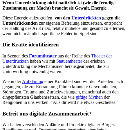
Wenn Unterdrückung nicht natürlich ist (wie die freudige
Zustimmung zur Macht) braucht sie Gewalt, Energie.
Diese Energie aufzugreifen,
von den
Unterdrückten
gegen die
Unterdrückenden
zur eigenen Befreiung einzusetzen, entspricht
der Haltung des Ai-Ki-Do, relativ mühelos und gesund zu erlernen,
wenn nicht männlich-sportliche Fehler im Spiel sind.
Die Kräfte identifizieren
In Szenen des
Forumtheater
aus der Reihe des
Theater der
Unterdrückten
haben wir mit
Statuentheater
der erlebten
Unterdrückung die Mechanismen herausgearbeitet, die zur
Unterwerfung notwendig waren.
Wie in der
Aufklärung
einer Krankheit sind wir den Anteilen nach
gegangen, die zur Erkrankung führen konnten: Gewohnheiten,
Störungen, Trauma und Zurückweisungen, manchmal auch den
eingepflanzten Glaubenssätzen, die wie
giftige Mythen
der
Religionen in uns wirken: "Aus dir wird nie etwas Gescheites!"
Befreit uns digitale Zusammenarbeit?
Wir hatten verschieden Anläufe und Projekte digitaler Bürger-
Beteiligungen und -Organisationen bearbeitet, aber keine