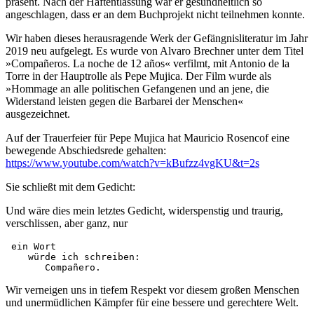
präsent. Nach der Haftentlassung war er gesundheitlich so
angeschlagen, dass er an dem Buchprojekt nicht teilnehmen konnte.
Wir haben dieses herausragende Werk der Gefängnisliteratur im Jahr
2019 neu aufgelegt. Es wurde von Alvaro Brechner unter dem Titel
»Compañeros. La noche de 12 años« verfilmt, mit Antonio de la
Torre in der Hauptrolle als Pepe Mujica. Der Film wurde als
»Hommage an alle politischen Gefangenen und an jene, die
Widerstand leisten gegen die Barbarei der Menschen«
ausgezeichnet.
Auf der Trauerfeier für Pepe Mujica hat Mauricio Rosencof eine
bewegende Abschiedsrede gehalten:
https://www.youtube.com/watch?v=kBufzz4vgKU&t=2s
Sie schließt mit dem Gedicht:
Und wäre dies mein letztes Gedicht, widerspenstig und traurig,
verschlissen, aber ganz, nur
 ein Wort

    würde ich schreiben:

       Compañero.
Wir verneigen uns in tiefem Respekt vor diesem großen Menschen
und unermüdlichen Kämpfer für eine bessere und gerechtere Welt.