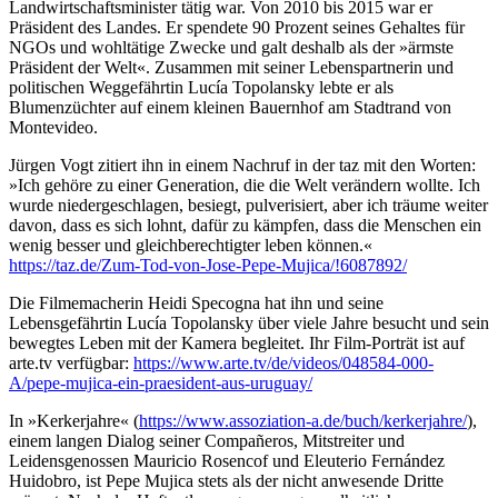
Landwirtschaftsminister tätig war. Von 2010 bis 2015 war er
Präsident des Landes. Er spendete 90 Prozent seines Gehaltes für
NGOs und wohltätige Zwecke und galt deshalb als der »ärmste
Präsident der Welt«. Zusammen mit seiner Lebenspartnerin und
politischen Weggefährtin Lucía Topolansky lebte er als
Blumenzüchter auf einem kleinen Bauernhof am Stadtrand von
Montevideo.
Jürgen Vogt zitiert ihn in einem Nachruf in der taz mit den Worten:
»Ich gehöre zu einer Generation, die die Welt verändern wollte. Ich
wurde niedergeschlagen, besiegt, pulverisiert, aber ich träume weiter
davon, dass es sich lohnt, dafür zu kämpfen, dass die Menschen ein
wenig besser und gleichberechtigter leben können.«
https://taz.de/Zum-Tod-von-Jose-Pepe-Mujica/!6087892/
Die Filmemacherin Heidi Specogna hat ihn und seine
Lebensgefährtin Lucía Topolansky über viele Jahre besucht und sein
bewegtes Leben mit der Kamera begleitet. Ihr Film-Porträt ist auf
arte.tv verfügbar:
https://www.arte.tv/de/videos/048584-000-
A/pepe-mujica-ein-praesident-aus-uruguay/
In »Kerkerjahre« (
https://www.assoziation-a.de/buch/kerkerjahre/
),
einem langen Dialog seiner Compañeros, Mitstreiter und
Leidensgenossen Mauricio Rosencof und Eleuterio Fernández
Huidobro, ist Pepe Mujica stets als der nicht anwesende Dritte