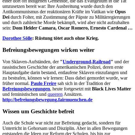
einer dort oft indigenen Gemeinde, die das Evangelium in die Tat
umzusetzen bereit war: Ihre Ausbreitung wurde durch den
Antikommunismus der reaktionären Kräfte im Vatikan wie
Opus
Dei
durch Folter, mit Zustimmung der Päpste zu Militärregierungen
und durch zahlreiche Morde bekämpft, wird aber nicht aufzuhalten
sein:
Dom Helder Camara, Oscar Romero, Ernesto Cardenal …
Dorothee Sölle
: Rüstung tötet auch ohne Krieg.
Befreiungsbewegungen wirken weiter
Von Sklaven-Aufständen, der
"
Underground-Railroad
"
und der
rassistischen Geschichte der amerikanischen Polizei, deren erste
Hauptaufgabe darin bestand, entlaufene Sklaven einzufangen und
zu bestrafen, können wir lernen: Dass dabei gemordet wurde, war
früher normal.
Paulo Freire
sah sich in der Tradition der
Befreiungsbewegungen
, heute fortgesetzt mit
Black Lives Matter
und feministischen und
queeren
Ansätzen.
http://befreiungsbewegung.fairmuenchen.de
Wissen um Geschichte befreit
Auch die Schule war nicht zur Befreiung gedacht, sondern für
Unterricht in Gehorsam und Disziplin. Aber in allen Bewegungen
entstanden die Ideen zur Reform der Schulen, bis hin zur