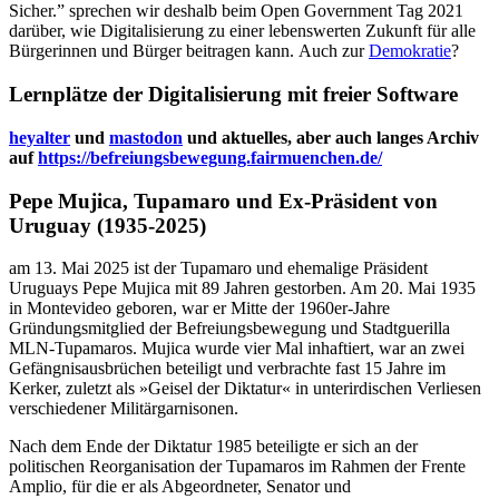
Sicher.” sprechen wir deshalb beim Open Government Tag 2021
darüber, wie Digitalisierung zu einer lebenswerten Zukunft für alle
Bürgerinnen und Bürger beitragen kann. Auch zur
Demokratie
?
Lernplätze der Digitalisierung mit freier Software
heyalter
und
mastodon
und aktuelles, aber auch langes Archiv
auf
https://befreiungsbewegung.fairmuenchen.de/
Pepe Mujica, Tupamaro und Ex-Präsident von
Uruguay (1935-2025)
am 13. Mai 2025 ist der Tupamaro und ehemalige Präsident
Uruguays Pepe Mujica mit 89 Jahren gestorben. Am 20. Mai 1935
in Montevideo geboren, war er Mitte der 1960er-Jahre
Gründungsmitglied der Befreiungsbewegung und Stadtguerilla
MLN-Tupamaros. Mujica wurde vier Mal inhaftiert, war an zwei
Gefängnisausbrüchen beteiligt und verbrachte fast 15 Jahre im
Kerker, zuletzt als »Geisel der Diktatur« in unterirdischen Verliesen
verschiedener Militärgarnisonen.
Nach dem Ende der Diktatur 1985 beteiligte er sich an der
politischen Reorganisation der Tupamaros im Rahmen der Frente
Amplio, für die er als Abgeordneter, Senator und