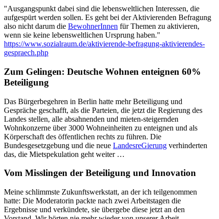
"Ausgangspunkt dabei sind die lebensweltlichen Interessen, die
aufgespürt werden sollen. Es geht bei der Aktivierenden Befragung
also nicht darum die
BewohnerInnen
für Themen zu aktivieren,
wenn sie keine lebensweltlichen Ursprung haben."
https://www.sozialraum.de/aktivierende-befragung-aktivierendes-
gespraech.php
Zum Gelingen: Deutsche Wohnen enteignen 60%
Beteiligung
Das Bürgerbegehren in Berlin hatte mehr Beteiligung und
Gespräche geschafft, als die Parteien, die jetzt die Regierung des
Landes stellen, alle absahnenden und mieten-steigernden
Wohnkonzerne über 3000 Wohneinheiten zu enteignen und als
Körperschaft des öffentlichen rechts zu führen. Die
Bundesgesetzgebung und die neue
LandesreGierung
verhinderten
das, die Mietspekulation geht weiter …
Vom Misslingen der Beteiligung und Innovation
Meine schlimmste Zukunftswerkstatt, an der ich teilgenommen
hatte: Die Moderatorin packte nach zwei Arbeitstagen die
Ergebnisse und verkündete, sie übergebe diese jetzt an den
Vorstand. Wir hörten nie mehr wieder von unserer Arbeit.