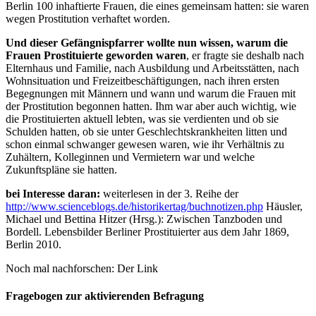
Berlin 100 inhaftierte Frauen, die eines gemeinsam hatten: sie waren
wegen Prostitution verhaftet worden.
Und dieser Gefängnispfarrer wollte nun wissen, warum die
Frauen Prostituierte geworden waren
, er fragte sie deshalb nach
Elternhaus und Familie, nach Ausbildung und Arbeitsstätten, nach
Wohnsituation und Freizeitbeschäftigungen, nach ihren ersten
Begegnungen mit Männern und wann und warum die Frauen mit
der Prostitution begonnen hatten. Ihm war aber auch wichtig, wie
die Prostituierten aktuell lebten, was sie verdienten und ob sie
Schulden hatten, ob sie unter Geschlechtskrankheiten litten und
schon einmal schwanger gewesen waren, wie ihr Verhältnis zu
Zuhältern, Kolleginnen und Vermietern war und welche
Zukunftspläne sie hatten.
bei Interesse daran:
weiterlesen in der 3. Reihe der
http://www.scienceblogs.de/historikertag/buchnotizen.php
Häusler,
Michael und Bettina Hitzer (Hrsg.): Zwischen Tanzboden und
Bordell. Lebensbilder Berliner Prostituierter aus dem Jahr 1869,
Berlin 2010.
Noch mal nachforschen: Der Link
Fragebogen zur aktivierenden Befragung