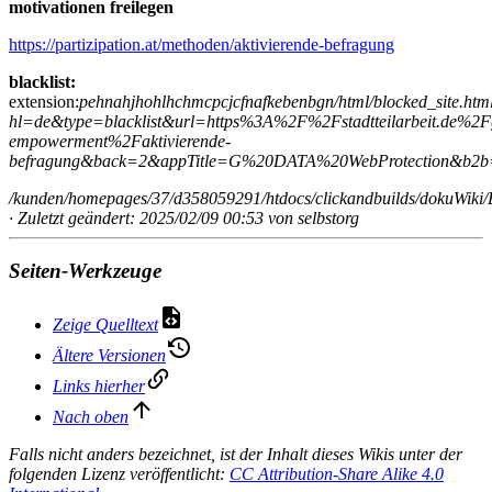
motivationen freilegen
https://partizipation.at/methoden/aktivierende-befragung
blacklist:
extension:
pehnahjhohlhchmcpcjcfnafkebenbgn/html/blocked_site.htm
hl=de&type=blacklist&url=https%3A%2F%2Fstadtteilarbeit.de%2F
empowerment%2Faktivierende-
befragung&back=2&appTitle=G%20DATA%20WebProtection&b2b
/kunden/homepages/37/d358059291/htdocs/clickandbuilds/dokuWiki/B
· Zuletzt geändert: 2025/02/09 00:53 von
selbstorg
Seiten-Werkzeuge
Zeige Quelltext
Ältere Versionen
Links hierher
Nach oben
Falls nicht anders bezeichnet, ist der Inhalt dieses Wikis unter der
folgenden Lizenz veröffentlicht:
CC Attribution-Share Alike 4.0