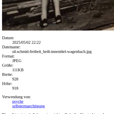
Datum:
2025/05/02 22:22
Dateiname:
sil-schmid-freiheit_heilt-innentitel-wagenbach.jpg
Format:
JPEG
Größe:
111KB
Breite:
928
Höhe:
918
Verwendung von:
psyche
selbstermaechtigung