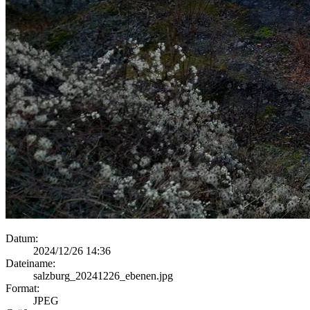
Datum:
2024/12/26 14:36
Dateiname:
salzburg_20241226_ebenen.jpg
Format:
JPEG